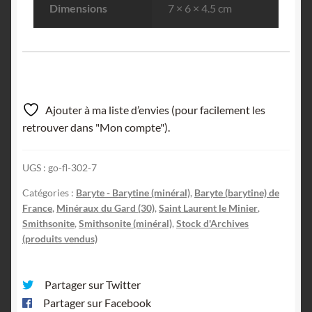
Dimensions
7 × 6 × 4.5 cm
Ajouter à ma liste d’envies (pour facilement les
retrouver dans "Mon compte").
UGS :
go-fl-302-7
Catégories :
Baryte - Barytine (minéral)
,
Baryte (barytine) de
France
,
Minéraux du Gard (30)
,
Saint Laurent le Minier
,
Smithsonite
,
Smithsonite (minéral)
,
Stock d'Archives
(produits vendus)
Partager sur Twitter
Partager sur Facebook