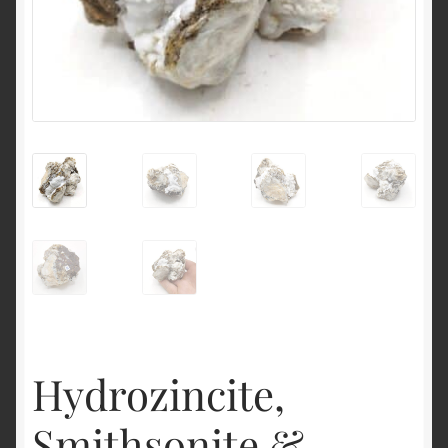
English
Hydrozincite,
Smithsonite &