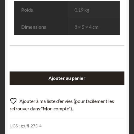
Poids
0.19 kg
Dimensions
8 × 5 × 4 cm
quantité
Ajouter au panier
de
Sphalérite
&
Ajouter à ma liste d’envies (pour facilement les
Pyrite,
retrouver dans "Mon compte").
Mine
Saint-
UGS :
go-fl-275-4
Sylvestre,