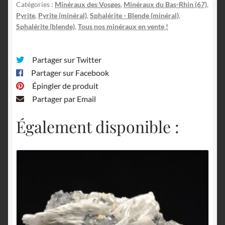
Urbeis,
Catégories :
Minéraux des Vosges
,
Minéraux du Bas-Rhin (67)
,
Bas-
Pyrite
,
Pyrite (minéral)
,
Sphalérite - Blende (minéral)
,
Rhin.
Sphalérite (blende)
,
Tous nos minéraux en vente !
Partager sur Twitter
Partager sur Facebook
Épingler de produit
Partager par Email
Également disponible :