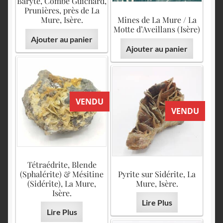
Baryte, Combe Guichard,
Prunières, près de La
Mure, Isère.
Mines de La Mure / La
Motte d’Aveillans (Isère)
Ajouter au panier
Ajouter au panier
VENDU
VENDU
Tétraédrite, Blende
(Sphalérite) & Mésitine
Pyrite sur Sidérite, La
(Sidérite), La Mure,
Mure, Isère.
Isère.
Lire Plus
Lire Plus