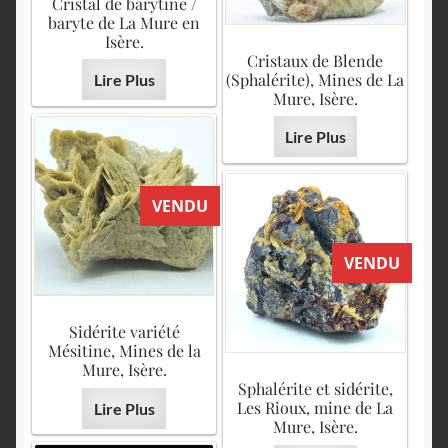
Cristal de barytine /
baryte de La Mure en
Isère.
Cristaux de Blende
(Sphalérite), Mines de La
Lire Plus
Mure, Isère.
Lire Plus
VENDU
VENDU
Sidérite variété
Mésitine, Mines de la
Mure, Isère.
Sphalérite et sidérite,
Les Rioux, mine de La
Lire Plus
Mure, Isère.