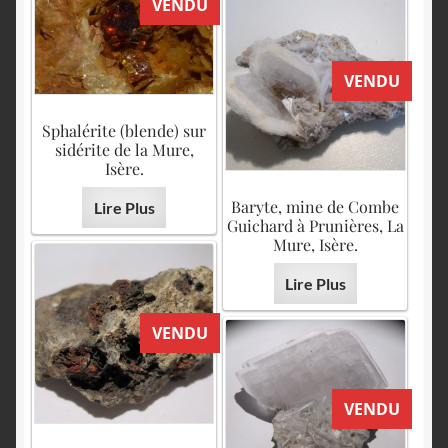
VENDU
VENDU
Sphalérite (blende) sur
sidérite de la Mure,
Isère.
Baryte, mine de Combe
Lire Plus
Guichard à Prunières, La
Mure, Isère.
Lire Plus
VENDU
VENDU