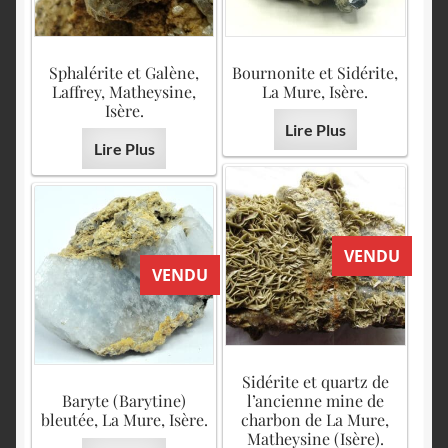
Sphalérite et Galène,
Bournonite et Sidérite,
Laffrey, Matheysine,
La Mure, Isère.
Isère.
Lire Plus
Lire Plus
VENDU
VENDU
Sidérite et quartz de
Baryte (Barytine)
l’ancienne mine de
bleutée, La Mure, Isère.
charbon de La Mure,
Matheysine (Isère).