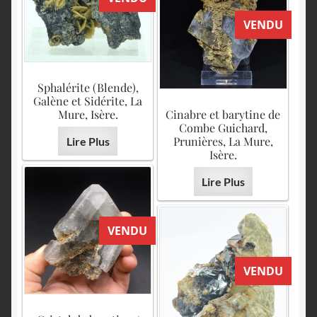
VENDU
Sphalérite (Blende),
Galène et Sidérite, La
Mure, Isère.
Cinabre et barytine de
Combe Guichard,
Prunières, La Mure,
Lire Plus
Isère.
Lire Plus
VENDU
VENDU