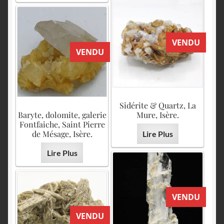
VENDU
VENDU
Sidérite & Quartz, La
Baryte, dolomite, galerie
Mure, Isère.
Fontfaiche, Saint Pierre
de Mésage, Isère.
Lire Plus
Lire Plus
VENDU
VENDU