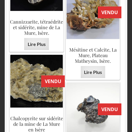
VENDU
Cannizzarite, tétraédrite
et sidérite, mine de La
Mure, Isère.
Lire Plus
Mésitine et Calcite, La
Mure, Plateau
Matheysin, Isère.
Lire Plus
VENDU
VENDU
Chalcopyrite sur sidérite
de la mine de La Mure
en Isère