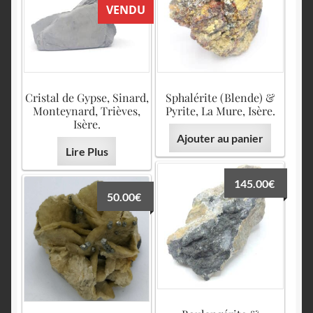
English
VENDU
Cristal de Gypse, Sinard,
Sphalérite (Blende) &
Monteynard, Trièves,
Pyrite, La Mure, Isère.
Isère.
Ajouter au panier
Lire Plus
145.00
€
50.00
€