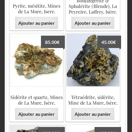
Boulangérite &
Pyrite, mésitite, Mines
Sphalérite (Blende), La
de La Mure, Isere.
Peyreire, Laffrey, Isère.
Ajouter au panier
Ajouter au panier
85.00
€
45.00
€
Sidérite et quartz, Mines
Tétraédrite, sidérite,
de La Mure, Isère.
Mine de La Mure, Isère.
Ajouter au panier
Ajouter au panier