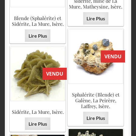
sidérite, mine de La
Mure, Matheysine, Isère.
Blende (Sphalérite) et
Lire Plus
Sidérite, La Mure, Isère.
Lire Plus
VENDU
VENDU
Sphalérite (Blende) et
Galène, La Peirère,
Laffrey, Isère.
Sidérite, La Mure, Isère.
Lire Plus
Lire Plus