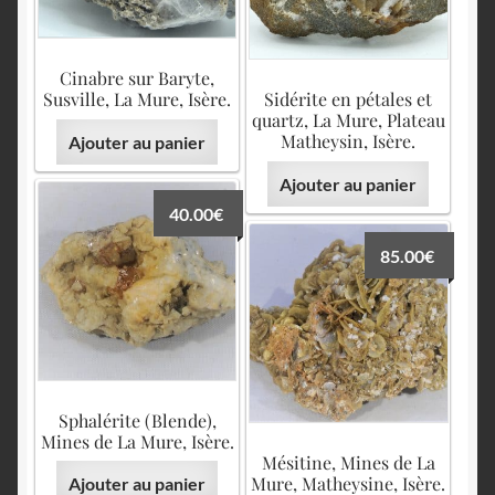
Cinabre sur Baryte,
Susville, La Mure, Isère.
Sidérite en pétales et
quartz, La Mure, Plateau
Matheysin, Isère.
Ajouter au panier
Ajouter au panier
40.00
€
85.00
€
Sphalérite (Blende),
Mines de La Mure, Isère.
Mésitine, Mines de La
Mure, Matheysine, Isère.
Ajouter au panier