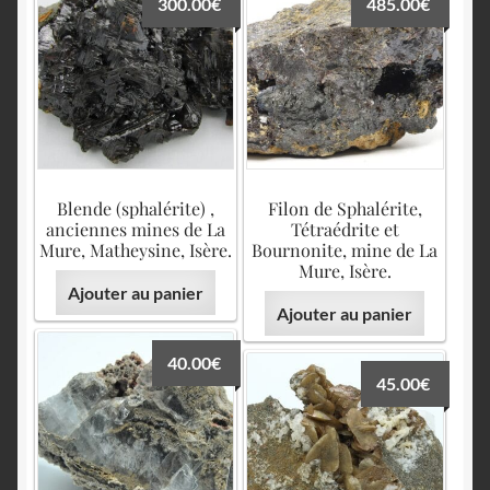
300.00
€
485.00
€
Blende (sphalérite) ,
Filon de Sphalérite,
anciennes mines de La
Tétraédrite et
Mure, Matheysine, Isère.
Bournonite, mine de La
Mure, Isère.
Ajouter au panier
Ajouter au panier
40.00
€
45.00
€