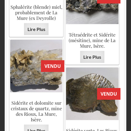
Sphalérite (blende) miel,
probablement de La
Mure (ex Deyrolle)
Lire Plus
Tétraédrite et Sidérite
(mésitine), mine de La
Mure, Isère.
Lire Plus
VENDU
VENDU
Sidérite et dolomite sur
cristaux de quartz, mine
des Rioux, La Mure,
Isère.
Sidérite verte, Les Rioux,
Lire Plus