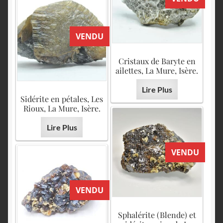
VENDU
Cristaux de Baryte en
ailettes, La Mure, Isère.
Lire Plus
Sidérite en pétales, Les
Rioux, La Mure, Isère.
Lire Plus
VENDU
VENDU
Sphalérite (Blende) et