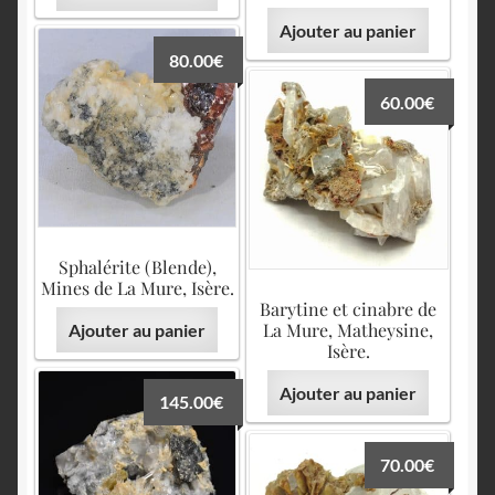
Ajouter au panier
80.00
€
60.00
€
Sphalérite (Blende),
Mines de La Mure, Isère.
Barytine et cinabre de
La Mure, Matheysine,
Ajouter au panier
Isère.
Ajouter au panier
145.00
€
70.00
€