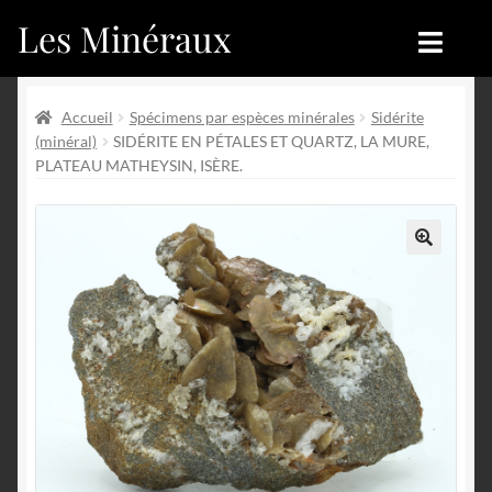
Les Minéraux
Aller
Aller
à
au
la
contenu
Accueil
Accueil
navigation
Accueil
Spécimens par espèces minérales
Sidérite
(minéral)
SIDÉRITE EN PÉTALES ET QUARTZ, LA MURE,
Catégories
Boutique
PLATEAU MATHEYSIN, ISÈRE.
Nouveautés
Nouveautés
Achat
Blog
🔍
Mon compte
Achat
Blog
Contactez-nous
Sites amis
Français