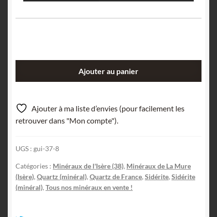
quantité
Ajouter au panier
de
Sidérite
en
Ajouter à ma liste d’envies (pour facilement les
pétales
retrouver dans "Mon compte").
et
quartz,
UGS :
gui-37-8
La
Mure,
Catégories :
Minéraux de l'Isère (38)
,
Minéraux de La Mure
Plateau
(Isère)
,
Quartz (minéral)
,
Quartz de France
,
Sidérite
,
Sidérite
Matheysin,
(minéral)
,
Tous nos minéraux en vente !
Isère.