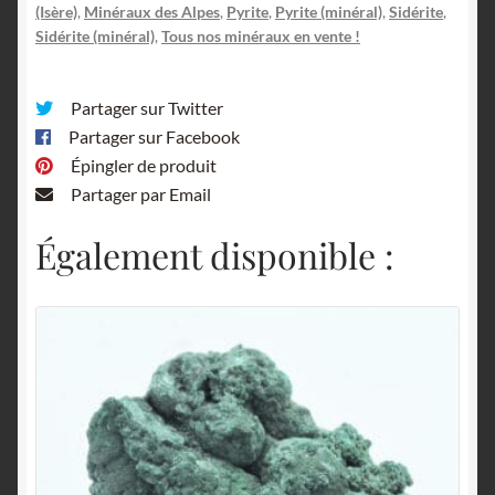
(Isère)
,
Minéraux des Alpes
,
Pyrite
,
Pyrite (minéral)
,
Sidérite
,
Sidérite (minéral)
,
Tous nos minéraux en vente !
Partager sur Twitter
Partager sur Facebook
Épingler de produit
Partager par Email
Également disponible :