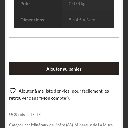
Poids
0.078 kg
Dimensions
5 × 4.5 × 3 cm
quantité
Ajouter au panier
de
Pyrite,
mésitite,
Ajouter à ma liste d’envies (pour facilement les
Mines
retrouver dans "Mon compte").
de
La
UGS :
ois-fl-18-13
Mure,
Isere.
Catégories :
Minéraux de l'Isère (38)
,
Minéraux de La Mure