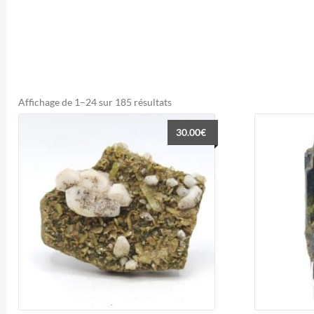
Trié
Affichage de 1–24 sur 185 résultats
du
30.00
€
plus
récent
au
plus
ancien