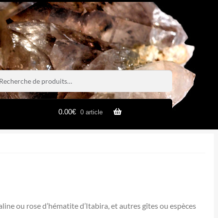
rche
rche
0.00
€
0 article
ine ou rose d’hématite d’Itabira, et autres gîtes ou espèces