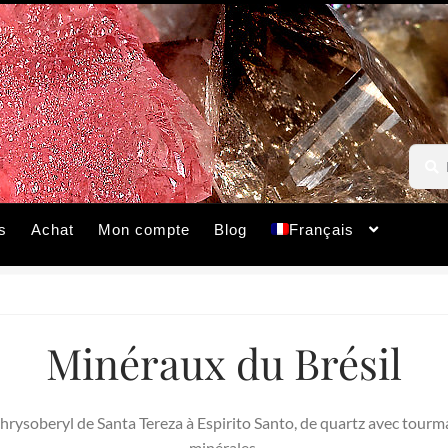
Reche
Reche
pour :
s
Achat
Mon compte
Blog
Français
Minéraux du Brésil
hrysoberyl de Santa Tereza à Espirito Santo, de quartz avec tourmal
minérales.