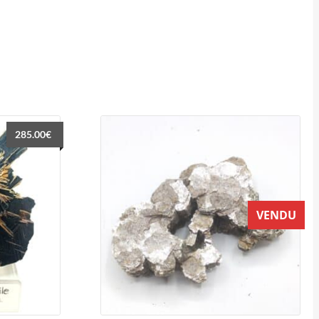
285.00
€
VENDU