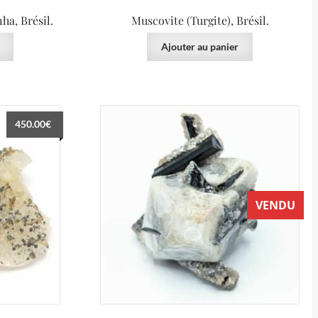
ha, Brésil.
Muscovite (Turgite), Brésil.
Ajouter au panier
450.00
€
VENDU