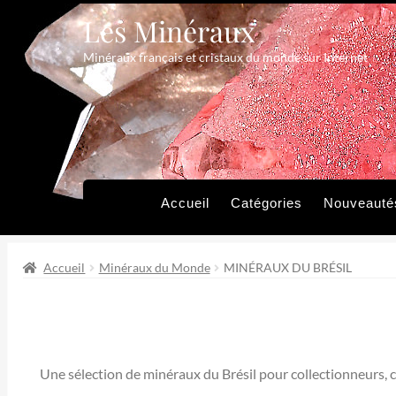
Les Minéraux
Aller
Aller
à
au
Minéraux français et cristaux du monde sur Internet
la
contenu
navigation
Accueil
Catégories
Nouveauté
Accueil
Minéraux du Monde
MINÉRAUX DU BRÉSIL
Une sélection de minéraux du Brésil pour collectionneurs, c