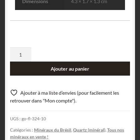
Dimensions
4.3 × 1.7 × 1.3 cm
quantité
de
Quartz,
Ajouter au panier
Corinto,
Minas
Gerais,
Ajouter à ma liste d’envies (pour facilement les
Brésil.
retrouver dans "Mon compte").
UGS :
go-fl-324-10
Catégories :
Minéraux du Brésil
,
Quartz (minéral)
,
Tous nos
minéraux en vente !