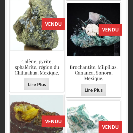
VENDU
VENDU
Galène, pyrite,
sphalérite, région du
Brochantite, Milpillas,
Chihuahua, Mexique.
Cananea, Sonora,
Mexique.
Lire Plus
Lire Plus
VENDU
VENDU