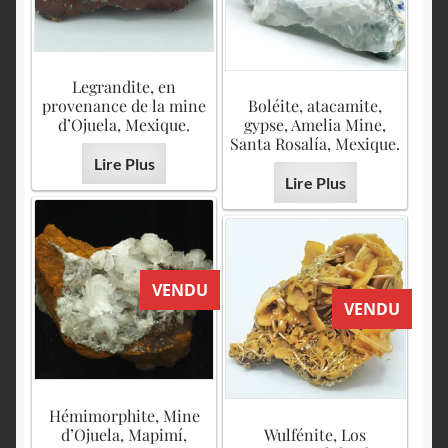
Legrandite, en
provenance de la mine
Boléite, atacamite,
d’Ojuela, Mexique.
gypse, Amelia Mine,
Santa Rosalía, Mexique.
Lire Plus
Lire Plus
VENDU
VENDU
Hémimorphite, Mine
d’Ojuela, Mapimí,
Wulfénite, Los