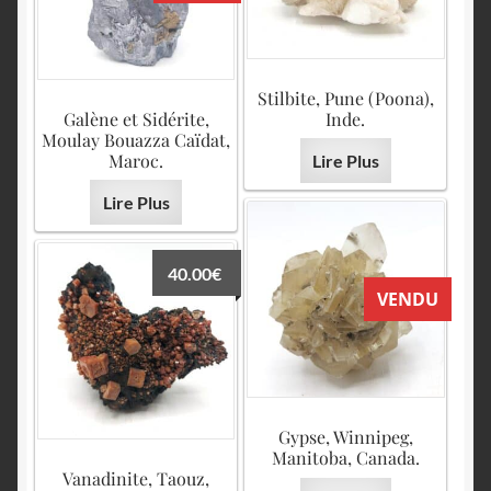
Stilbite, Pune (Poona),
Galène et Sidérite,
Inde.
Moulay Bouazza Caïdat,
Maroc.
Lire Plus
Lire Plus
40.00
€
VENDU
Gypse, Winnipeg,
Manitoba, Canada.
Vanadinite, Taouz,