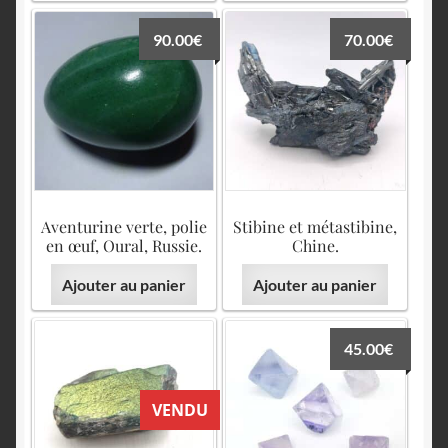
90.00
€
70.00
€
Aventurine verte, polie
Stibine et métastibine,
en œuf, Oural, Russie.
Chine.
Ajouter au panier
Ajouter au panier
45.00
€
VENDU