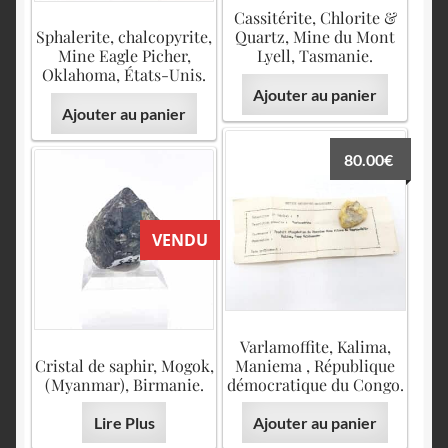
Cassitérite, Chlorite &
Sphalerite, chalcopyrite,
Quartz, Mine du Mont
Mine Eagle Picher,
Lyell, Tasmanie.
Oklahoma, États-Unis.
Ajouter au panier
Ajouter au panier
80.00
€
VENDU
Varlamoffite, Kalima,
Cristal de saphir, Mogok,
Maniema , République
(Myanmar), Birmanie.
démocratique du Congo.
Lire Plus
Ajouter au panier