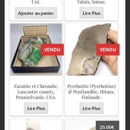
Uni.
Valais, Suisse.
Ajouter au panier
Lire Plus
VENDU
VENDU
Zaratite et Chromite,
Pyrrhotite (Pyrrhotine)
Lancaster county,
& Pentlandite, Hitura,
Pennsylvanie, USA.
Finlande.
Lire Plus
Lire Plus
25.00
€