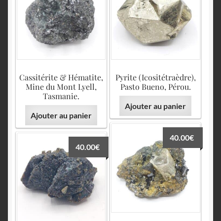
Cassitérite & Hématite,
Pyrite (Icositétraèdre),
Mine du Mont Lyell,
Pasto Bueno, Pérou.
Tasmanie.
Ajouter au panier
Ajouter au panier
40.00
€
40.00
€