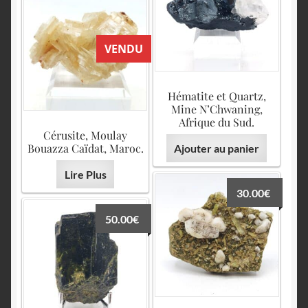
VENDU
Hématite et Quartz,
Mine N’Chwaning,
Afrique du Sud.
Cérusite, Moulay
Bouazza Caïdat, Maroc.
Ajouter au panier
Lire Plus
30.00
€
50.00
€