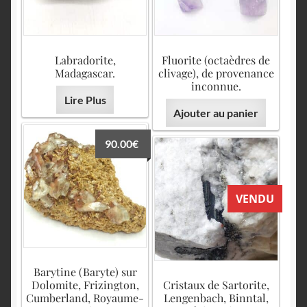
Labradorite,
Fluorite (octaèdres de
Madagascar.
clivage), de provenance
inconnue.
Lire Plus
Ajouter au panier
90.00
€
VENDU
Barytine (Baryte) sur
Dolomite, Frizington,
Cristaux de Sartorite,
Cumberland, Royaume-
Lengenbach, Binntal,