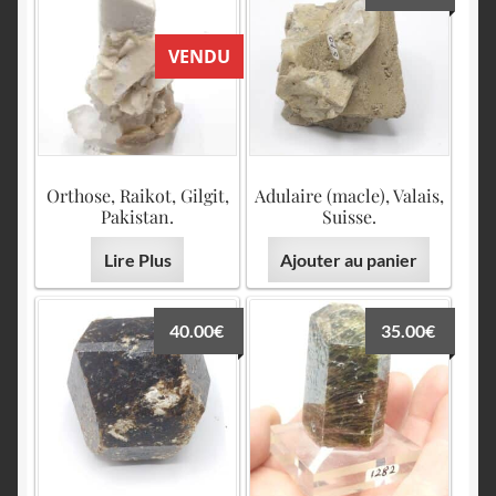
VENDU
Orthose, Raikot, Gilgit,
Adulaire (macle), Valais,
Pakistan.
Suisse.
Lire Plus
Ajouter au panier
40.00
€
35.00
€