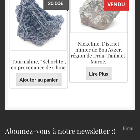
20.00
€
VENDU
Nickeline, District
minier de Bou Azzer,
région de Drâa-Tafilalet,
Tourmaline, “Schorlite”,
Maroc.
en provenance de Chine.
Lire Plus
Ajouter au panier
Email
Abonnez-vous à notre newsletter :)