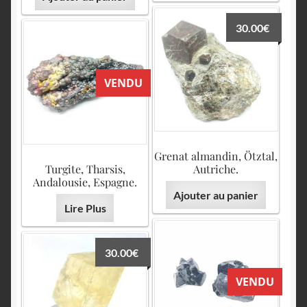
30.00
€
VENDU
Grenat almandin, Ötztal,
Turgite, Tharsis,
Autriche.
Andalousie, Espagne.
Ajouter au panier
Lire Plus
30.00
€
VENDU