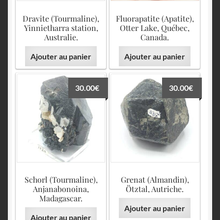
Dravite (Tourmaline),
Fluorapatite (Apatite),
Yinnietharra station,
Otter Lake, Québec,
Australie.
Canada.
Ajouter au panier
Ajouter au panier
30.00
€
30.00
€
Schorl (Tourmaline),
Grenat (Almandin),
Anjanabonoina,
Ötztal, Autriche.
Madagascar.
Ajouter au panier
Ajouter au panier