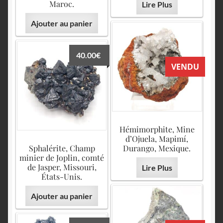
Maroc.
Lire Plus
Ajouter au panier
40.00
€
VENDU
Hémimorphite, Mine
d’Ojuela, Mapimí,
Sphalérite, Champ
Durango, Mexique.
minier de Joplin, comté
de Jasper, Missouri,
Lire Plus
États-Unis.
Ajouter au panier