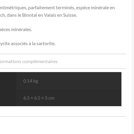
entimétriques, parfaitement terminés, espèce minérale en
h, dans le Binntal en Valais en Suisse.
pèces minérales.
rite associés à la sartorite.
formations complémentaires
0.14 kg
6.5 × 6.5 × 5 cm