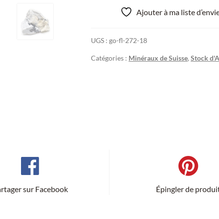
Ajouter à ma liste d’env
UGS :
go-fl-272-18
Catégories :
Minéraux de Suisse
,
Stock d'A
rtager sur Facebook
Épingler de produi