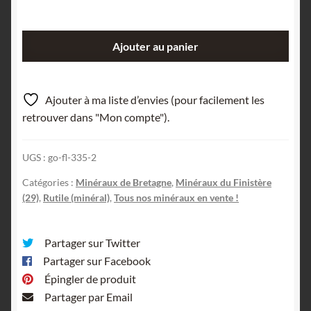
quantité
Ajouter au panier
de
Rutile,
Kerleven,
Ajouter à ma liste d’envies (pour facilement les
Finistère,
retrouver dans "Mon compte").
Bretagne.
UGS :
go-fl-335-2
Catégories :
Minéraux de Bretagne
,
Minéraux du Finistère
(29)
,
Rutile (minéral)
,
Tous nos minéraux en vente !
Partager sur Twitter
Partager sur Facebook
Épingler de produit
Partager par Email