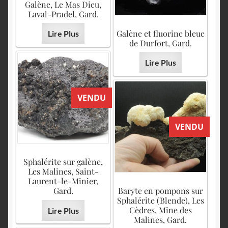
Galène, Le Mas Dieu,
Laval-Pradel, Gard.
Galène et fluorine bleue
Lire Plus
de Durfort, Gard.
Lire Plus
VENDU
VENDU
Sphalérite sur galène,
Les Malines, Saint-
Laurent-le-Minier,
Gard.
Baryte en pompons sur
Sphalérite (Blende), Les
Cèdres, Mine des
Lire Plus
Malines, Gard.