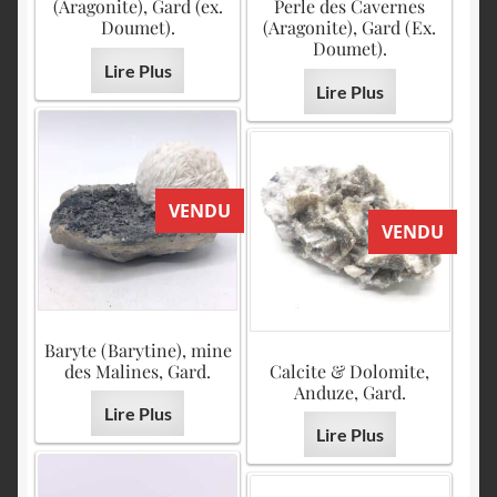
(Aragonite), Gard (ex.
Perle des Cavernes
Doumet).
(Aragonite), Gard (Ex.
Doumet).
Lire Plus
Lire Plus
VENDU
VENDU
Baryte (Barytine), mine
des Malines, Gard.
Calcite & Dolomite,
Anduze, Gard.
Lire Plus
Lire Plus