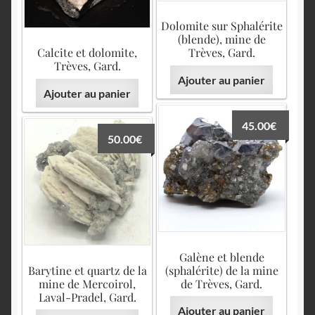
Dolomite sur Sphalérite
(blende), mine de
Calcite et dolomite,
Trèves, Gard.
Trèves, Gard.
Ajouter au panier
Ajouter au panier
45.00
€
50.00
€
Galène et blende
Barytine et quartz de la
(sphalérite) de la mine
mine de Mercoirol,
de Trèves, Gard.
Laval-Pradel, Gard.
Ajouter au panier