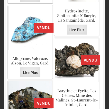
Hydrozincite,
Smithsonite & Baryte,
La Sanguinède, Gard.
VENDU
Lire Plus
Allophane, Valcroze,
VENDU
Alzon, Le Vigan, Gard.
Lire Plus
Barytine et Pyrite, Les
Cèdres, Mine des
Malines, St-Laurent-le-
VENDU
Minier, Gard.