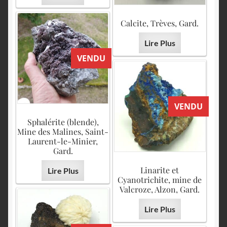
Calcite, Trèves, Gard.
Lire Plus
VENDU
VENDU
Sphalérite (blende),
Mine des Malines, Saint-
Laurent-le-Minier,
Gard.
Linarite et
Lire Plus
Cyanotrichite, mine de
Valcroze, Alzon, Gard.
Lire Plus