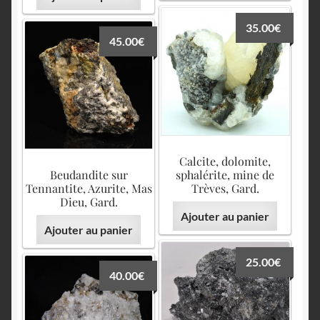
35.00
€
45.00
€
Calcite, dolomite,
Beudandite sur
sphalérite, mine de
Tennantite, Azurite, Mas
Trèves, Gard.
Dieu, Gard.
Ajouter au panier
Ajouter au panier
25.00
€
40.00
€