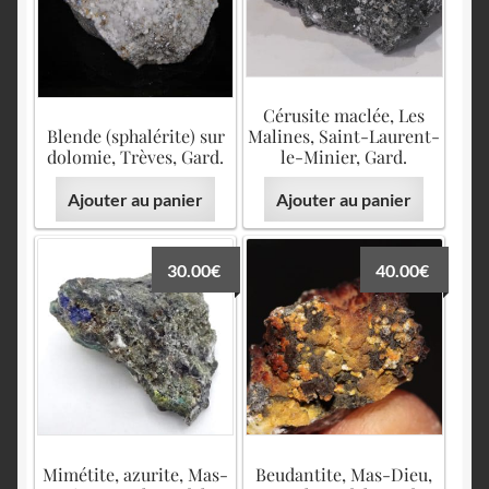
Cérusite maclée, Les
Blende (sphalérite) sur
Malines, Saint-Laurent-
dolomie, Trèves, Gard.
le-Minier, Gard.
Ajouter au panier
Ajouter au panier
30.00
€
40.00
€
Mimétite, azurite, Mas-
Beudantite, Mas-Dieu,