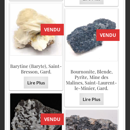
VENDU
VENDU
Barytine (Baryte), Saint-
Bresson, Gard.
Bournonite, Blende,
Pyrite, Mine des
Malines, Saint-Laurent-
Lire Plus
le-Minier, Gard.
Lire Plus
VENDU