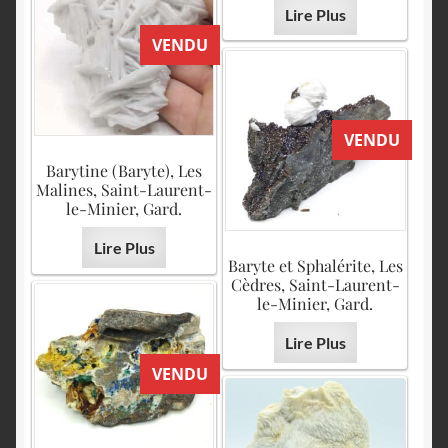
Lire Plus
VENDU
VENDU
Barytine (Baryte), Les
Malines, Saint-Laurent-
le-Minier, Gard.
Lire Plus
Baryte et Sphalérite, Les
Cèdres, Saint-Laurent-
le-Minier, Gard.
Lire Plus
VENDU