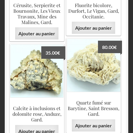
English
Cérusite, Serpierite et
Fluorite bicolore,
Bournonite, Les Vieux
Durfort, Le Vigan, Gard,
Travaux, Mine des
Occitanie.
Malines, Gard.
Ajouter au panier
Ajouter au panier
80.00
€
35.00
€
Quartz fumé sur
Calcite à inclusions et
Barytine, Saint Bresson,
dolomite rose, Anduze,
Gard.
Gard.
Ajouter au panier
Ajouter au panier