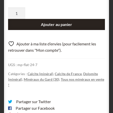
quantité
de
Calcite
Ajouter au panier
et
dolomite,
Trèves,
Ajouter à ma liste d’envies (pour facilement les
Gard.
retrouver dans "Mon compte").
UGS :
mp-flat-24-7
Catégories :
Calcite (minéral)
,
Calcite de France
,
Dolomite
(minéral)
,
Minéraux du Gard (30)
,
Tous nos minéraux en vente
!
Partager sur Twitter
Partager sur Facebook