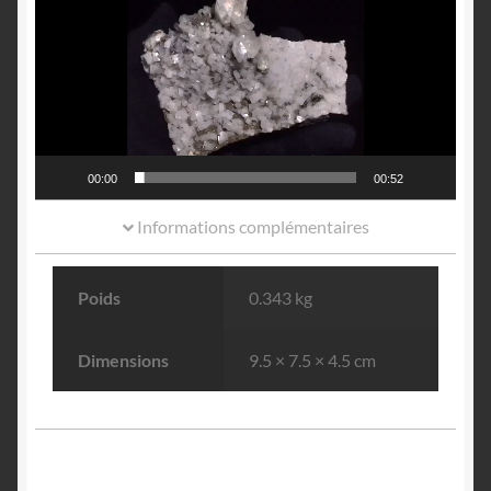
vidéo
00:00
00:52
Informations complémentaires
Poids
0.343 kg
Dimensions
9.5 × 7.5 × 4.5 cm