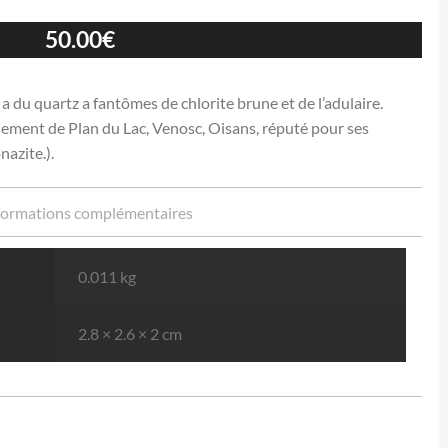
50.00
€
a du quartz a fantômes de chlorite brune et de l’adulaire.
sement de Plan du Lac, Venosc, Oisans, réputé pour ses
nazite.).
formations complémentaires
0.011 kg
2.8 × 2.6 × 2 cm