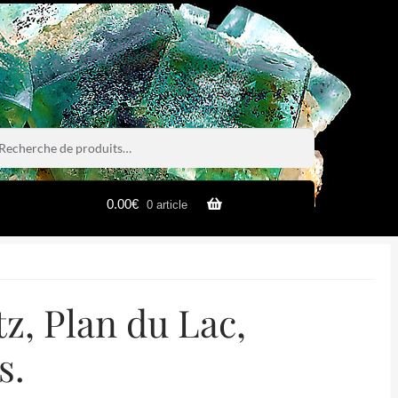
rche
rche
0.00
€
0 article
z, Plan du Lac,
s.