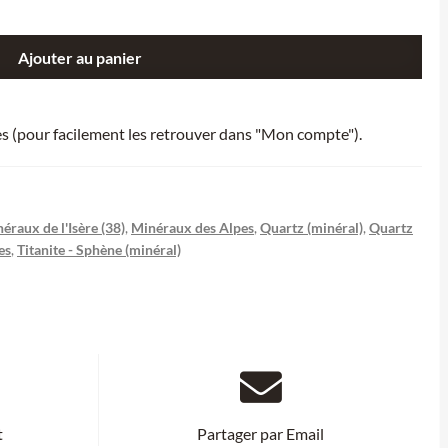
Ajouter au panier
ies (pour facilement les retrouver dans "Mon compte").
éraux de l'Isère (38)
,
Minéraux des Alpes
,
Quartz (minéral)
,
Quartz
es
,
Titanite - Sphène (minéral)
t
Partager par Email