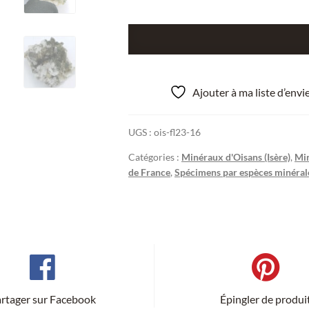
quantité
de
Sphène,
Quartz,
Ajouter à ma liste d’env
Plan
du
UGS :
ois-fl23-16
Lac,
Venosc,
Catégories :
Minéraux d'Oisans (Isère)
,
Min
Oisans.
de France
,
Spécimens par espèces minéral
rtager sur Facebook
Épingler de produi