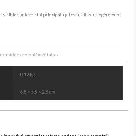
sible sur le cristal principal, qui est d’ailleurs légèrement
formations complémentaires
0.12 kg
6.8 × 5.5 × 2.8 cm
ies (pour facilement les retrouver dans "Mon compte").