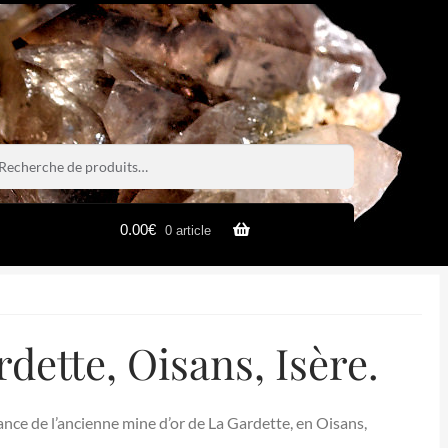
rche
rche
0.00
€
0 article
dette, Oisans, Isère.
ance de l’ancienne mine d’or de La Gardette, en Oisans,