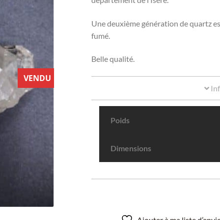
Une deuxième génération de quartz est vi
fumé.
Belle qualité.
VENDU
In
Poids
Dimensions
Ajouter à ma liste d’env