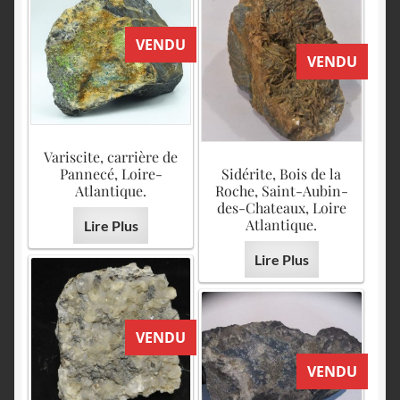
VENDU
VENDU
Variscite, carrière de
Pannecé, Loire-
Sidérite, Bois de la
Atlantique.
Roche, Saint-Aubin-
des-Chateaux, Loire
Atlantique.
Lire Plus
Lire Plus
VENDU
VENDU