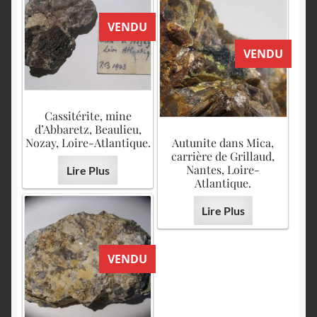
VENDU
VENDU
Cassitérite, mine
d’Abbaretz, Beaulieu,
Nozay, Loire-Atlantique.
Autunite dans Mica,
carrière de Grillaud,
Nantes, Loire-
Lire Plus
Atlantique.
Lire Plus
VENDU