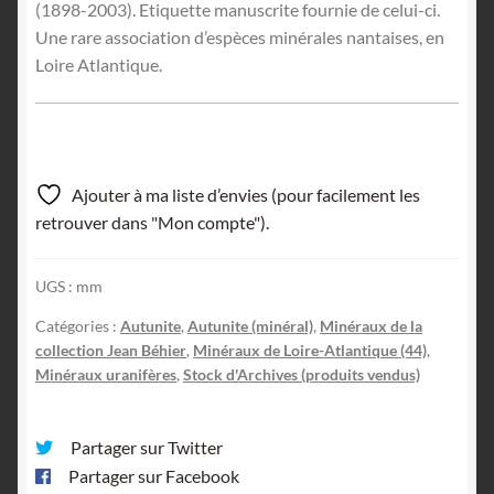
(1898-2003). Etiquette manuscrite fournie de celui-ci.
Une rare association d’espèces minérales nantaises, en
Loire Atlantique.
Ajouter à ma liste d’envies (pour facilement les
retrouver dans "Mon compte").
UGS :
mm
Catégories :
Autunite
,
Autunite (minéral)
,
Minéraux de la
collection Jean Béhier
,
Minéraux de Loire-Atlantique (44)
,
Minéraux uranifères
,
Stock d'Archives (produits vendus)
Partager sur Twitter
Partager sur Facebook