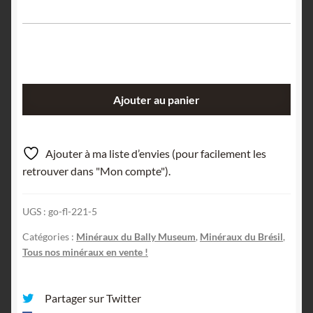
quantité
Ajouter au panier
de
Agate,
Rio
Ajouter à ma liste d’envies (pour facilement les
Grande
retrouver dans "Mon compte").
do
Sul,
UGS :
go-fl-221-5
Brésil.
Catégories :
Minéraux du Bally Museum
,
Minéraux du Brésil
,
Tous nos minéraux en vente !
Partager sur Twitter