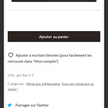
quantité
Ajouter au panier
de
Agate
Sardoine
Ajouter à ma liste d’envies (pour facilement les
(polie),
retrouver dans "Mon compte").
Idar-
Oberstein,
UGS :
gui-flat-3-2
Birkenfeld,
Allemagne.
Catégories :
Minéraux d'Allemagne
,
Tous nos minéraux en
vente !
Partager sur Twitter