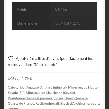
Poids
0.04 kg
Dimensions
3.5 × 3.4 × 2.7 cm
Ajouter à ma liste d’envies (pour facilement les
retrouver dans "Mon compte").
UGS :
go-fl-79-8
Catégories :
Anatase
,
Anatase (minéral)
,
Minéraux de Haute-
Savoie (74)
,
Minéraux de Maurienne (Savoie)
,
Pseudomorphoses et périmorphoses
,
Quartz (minéral)
,
Quartz de France
,
Rutile (minéral)
,
Stock d'Archives (produits
vendus)