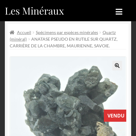
Les Minéraux
Aller
Aller
à
au
la
contenu
Accueil
Accueil
navigation
Accueil
Spécimens par espèces minérales
Quartz
(minéral)
ANATASE PSEUDO EN RUTILE SUR QUARTZ,
Catégories
Boutique
CARRIÈRE DE LA CHAMBRE, MAURIENNE, SAVOIE.
Nouveautés
Nouveautés
Achat
Blog
🔍
Mon compte
Achat
Blog
Contactez-nous
VENDU
Sites amis
Français