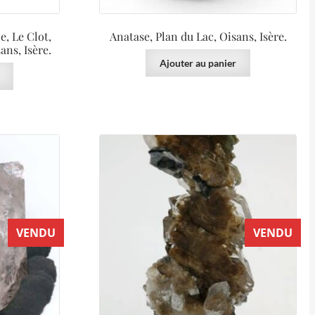
e, Le Clot,
Anatase, Plan du Lac, Oisans, Isère.
ns, Isère.
Ajouter au panier
VENDU
VENDU