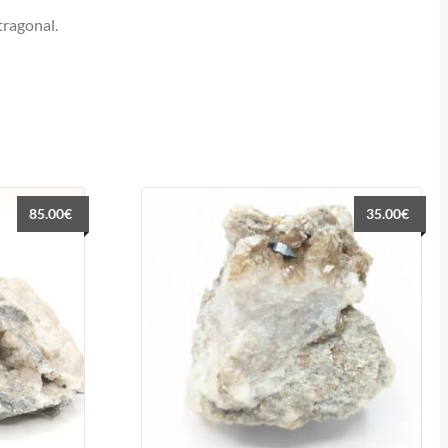
tragonal.
85.00
€
35.00
€