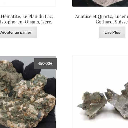
Hématite, Le Plan du Lac,
Anatase et Quartz, Lucen
istophe-en-Oisans, Isère.
Gothard, Suisse
Ajouter au panier
Lire Plus
450.00
€