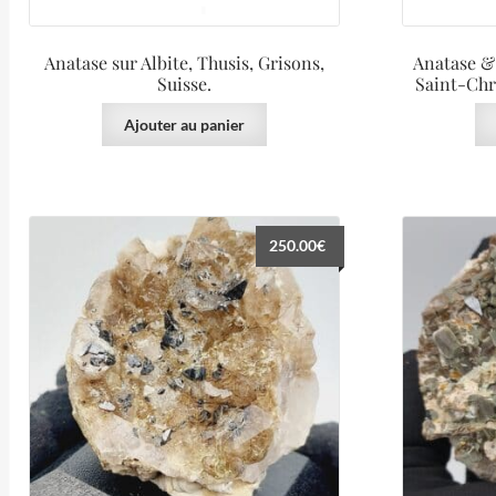
Anatase sur Albite, Thusis, Grisons,
Anatase & 
Suisse.
Saint-Chr
Ajouter au panier
250.00
€