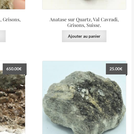
, Grisons,
Anatase sur Quartz, Val Cavradi,
Grisons, Suisse.
Ajouter au panier
650.00
€
25.00
€