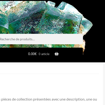
rche
rche
0.00
€
0 article
s pièces de collection présentées avec une description, une ou