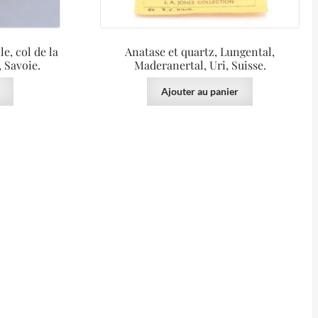
e, col de la
Anatase et quartz, Lungental,
 Savoie.
Maderanertal, Uri, Suisse.
Ajouter au panier
100.00
€
40.00
€