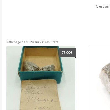
C’est un
Trié
Affichage de 1–24 sur 68 résultats
du
75.00
€
plus
récent
au
plus
ancien