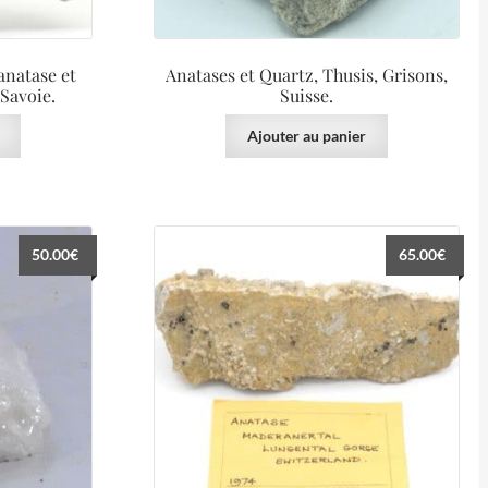
anatase et
Anatases et Quartz, Thusis, Grisons,
 Savoie.
Suisse.
Ajouter au panier
50.00
€
65.00
€