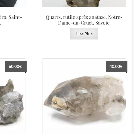
dro, Saint-
Quartz, rutile après anatase, Notre-
.
Dame-du-Cruet, Savoie.
Lire Plus
60.00
€
40.00
€