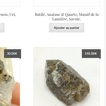
nen, Uri,
Rutile, Anatase & Quartz, Massif de la
Lauzière, Savoie.
Ajouter au panier
30.00
€
145.00
€