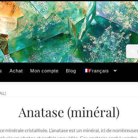
Reche
Reche
pour :
s
Achat
Mon compte
Blog
Français
AL)
Anatase (minéral)
e minérale cristallisée. L’anatase est un minéral, ici de nombreuse
plusieurs photos et parfois une vidéo. Ces anatases sont à vendre.