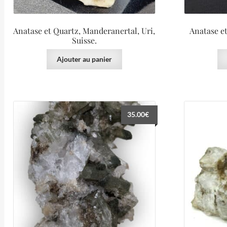
Anatase et Quartz, Manderanertal, Uri,
Anatase et
Suisse.
Ajouter au panier
35.00
€