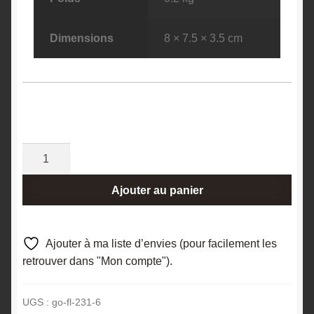
Dimensions
8 × 7.5 × 3.5 cm
quantité
de
Pseudomorphose
Ajouter au panier
d’Anhydrite
en
Quartz,
Ajouter à ma liste d’envies (pour facilement les
Cuzac,
retrouver dans "Mon compte").
Lot.
UGS :
go-fl-231-6