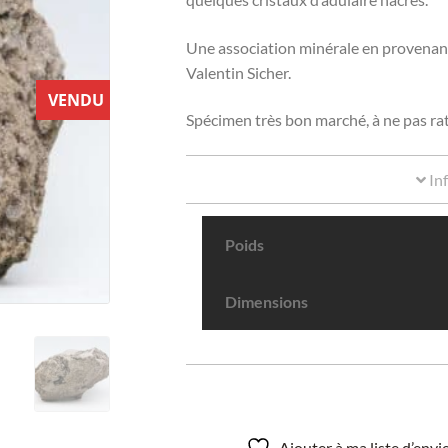
Une association minérale en provenance
Valentin Sicher.
VENDU
Spécimen très bon marché, à ne pas rat
In
Poids
Dimensions
Ajouter à ma liste d’env