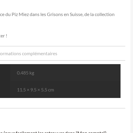
 du Piz Miez dans les Grisons en Suisse, de la collection
er !
formations complémentaires
0.485 kg
11.5 × 9.5 × 5.5 cm
ies (pour facilement les retrouver dans "Mon compte").