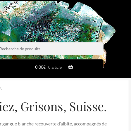
rche
rche
0.00
€
0 article
E.
iez, Grisons, Suisse.
ur gangue blanche recouverte d’albite, accompagnés de