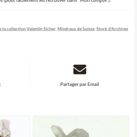
 la collection Valentin Sicher
,
Minéraux de Suisse
,
Stock d'Archives
t
Partager par Email