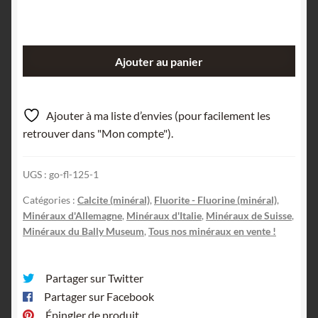
quantité
Ajouter au panier
de
Lot
de
Ajouter à ma liste d’envies (pour facilement les
minéraux
retrouver dans "Mon compte").
historiques
du
UGS :
go-fl-125-1
Musée
Bally
Catégories :
Calcite (minéral)
,
Fluorite - Fluorine (minéral)
,
de
Minéraux d'Allemagne
,
Minéraux d'Italie
,
Minéraux de Suisse
,
Schönenwerd
Minéraux du Bally Museum
,
Tous nos minéraux en vente !
en
Suisse.
Partager sur Twitter
Partager sur Facebook
Épingler de produit