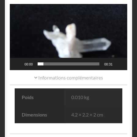
Lecteur
vidéo
00:00
00:31
Informations complémentaires
Poids
0.010 kg
Dimensions
4.2 × 2.2 × 2 cm