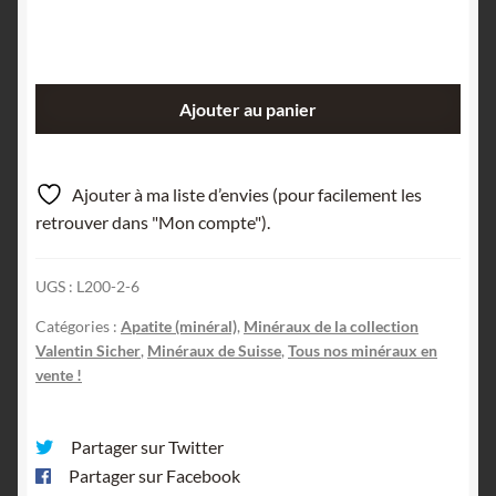
quantité
Ajouter au panier
de
Apatite
rose
Ajouter à ma liste d’envies (pour facilement les
sur
retrouver dans "Mon compte").
quartz
d'Inschitobel,
UGS :
L200-2-6
près
de
Catégories :
Apatite (minéral)
,
Minéraux de la collection
Amsteg
Valentin Sicher
,
Minéraux de Suisse
,
Tous nos minéraux en
(Uri),
vente !
en
Suisse.
Partager sur Twitter
Partager sur Facebook