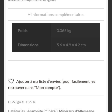
Informations complémentaires
Poids
0.065 kg
Dimensions
5.6 × 4.9 × 4.2 cm
Ajouter à ma liste d’envies (pour facilement les
retrouver dans "Mon compte").
UGS :
go-fl-136-4
Catégories :
Aragonite (minéral)
,
Minéraux d'Allemagne
,