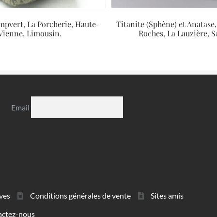
mpvert, La Porcherie, Haute-
Titanite (Sphène) et Anatase
Vienne, Limousin.
Roches, La Lauzière, S
Email
ves
Conditions générales de vente
Sites amis
actez-nous