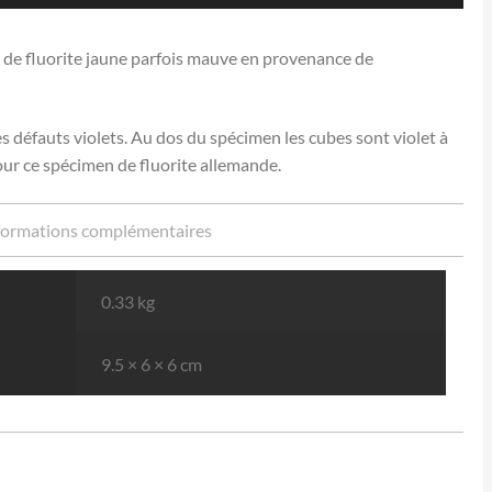
 de fluorite jaune parfois mauve en provenance de
s défauts violets. Au dos du spécimen les cubes sont violet à
pour ce spécimen de fluorite allemande.
formations complémentaires
0.33 kg
9.5 × 6 × 6 cm