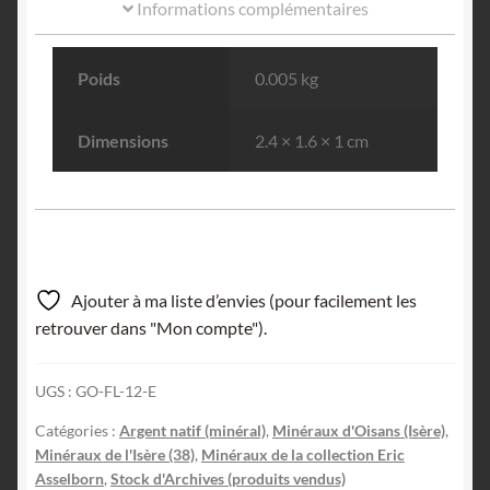
Informations complémentaires
Poids
0.005 kg
Dimensions
2.4 × 1.6 × 1 cm
Ajouter à ma liste d’envies (pour facilement les
retrouver dans "Mon compte").
UGS :
GO-FL-12-E
Catégories :
Argent natif (minéral)
,
Minéraux d'Oisans (Isère)
,
Minéraux de l'Isère (38)
,
Minéraux de la collection Eric
Asselborn
,
Stock d'Archives (produits vendus)