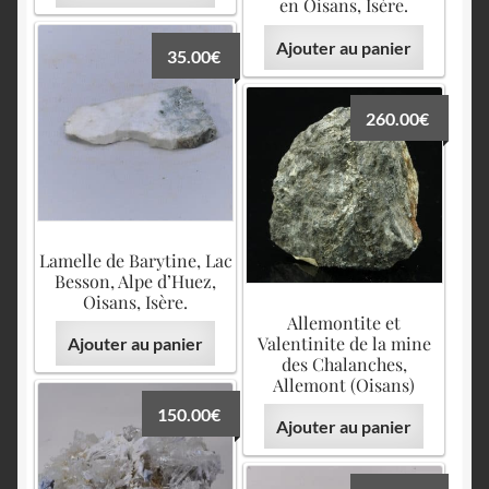
en Oisans, Isère.
Ajouter au panier
35.00
€
260.00
€
Lamelle de Barytine, Lac
Besson, Alpe d’Huez,
Oisans, Isère.
Allemontite et
Valentinite de la mine
Ajouter au panier
des Chalanches,
Allemont (Oisans)
150.00
€
Ajouter au panier