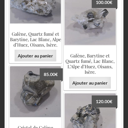
100.00
€
Galène, Quartz fumé et
Barytine, Lac Blanc, Alpe
d’Huez, Oisans, Isère.
Galène, Barytine et
Ajouter au panier
Quartz fumé, Lac Blanc,
L’Alpe d’Huez, Oisans,
Isère.
85.00
€
Ajouter au panier
120.00
€
Cristal de Galène