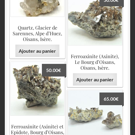
Quartz, Glacier de
Sarennes, Alpe d’Huez,
Oisans, Isère.
Ajouter au panier
Ferroaxinite (Axinite),
Le Bourg d’Oisans,
Oisans, Isère.
50.00
€
Ajouter au panier
65.00
€
Ferroaxinite (Axinite) et
Epidote, Bourg d’Oisans,