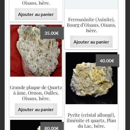
Oisans, Isère.
Ajouter au panier
Ferroaxinite (Axinite),
Bourg d’Oisans, Oisans,
Isère.
35.00
€
Ajouter au panier
40.00
€
Grande plaque de Quartz
à âme, Ornon, Oulles,
Oisans, Isère.
Ajouter au panier
Pyrite (cristal allongé),
ilménite et quartz, Plan
du Lac, Isère.
80.00
€