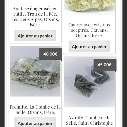
Anatase épigénisée en
rutile, Trou de la Fée,
Les Deux Alpes, Oisans,
Isère.
Quartz avec cristaux
sceptres, Clavans,
Oisans, Isère.
Ajouter au panier
Ajouter au panier
40.00
€
45.00
€
Prehnite, La Combe de la
Selle, Oisans, Isère.
Axinite, Combe de la
Selle, Saint Christophe
Ajouter au panier