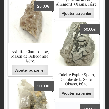
Allemont, Oisans, Isère.
25.00
€
Ajouter au panier
60.00
€
Axinite, Chamrousse,
Massif de Belledonne,
Isère.
Ajouter au panier
Calcite Papier Spath,
Combe de la Selle,
Oisans, Isère.
30.00
€
Ajouter au panier
50.00
€