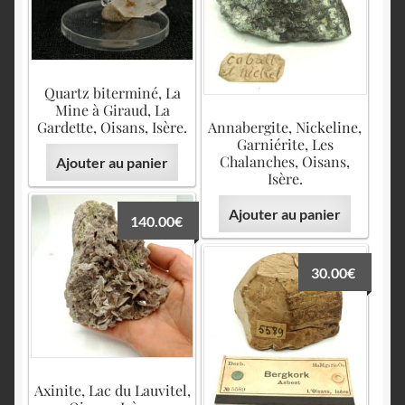
Quartz biterminé, La
Mine à Giraud, La
Gardette, Oisans, Isère.
Annabergite, Nickeline,
Garniérite, Les
Chalanches, Oisans,
Ajouter au panier
Isère.
Ajouter au panier
140.00
€
30.00
€
Axinite, Lac du Lauvitel,