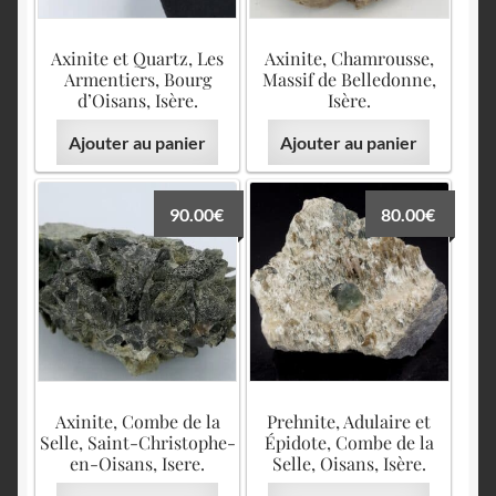
Axinite et Quartz, Les
Axinite, Chamrousse,
Armentiers, Bourg
Massif de Belledonne,
d’Oisans, Isère.
Isère.
Ajouter au panier
Ajouter au panier
90.00
€
80.00
€
Axinite, Combe de la
Prehnite, Adulaire et
Selle, Saint-Christophe-
Épidote, Combe de la
en-Oisans, Isere.
Selle, Oisans, Isère.