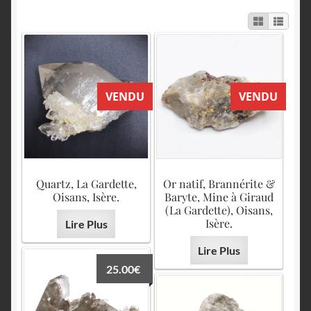
English
VENDU
VENDU
Quartz, La Gardette,
Or natif, Brannérite &
Oisans, Isère.
Baryte, Mine à Giraud
(La Gardette), Oisans,
Isère.
Lire Plus
Lire Plus
25.00
€