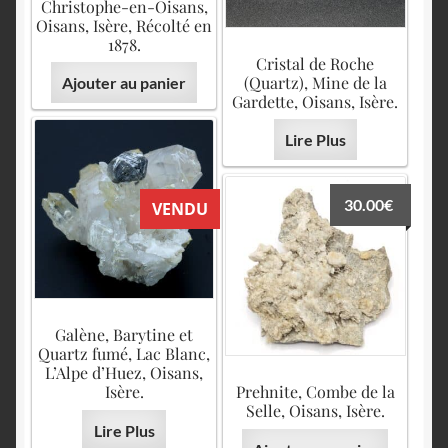
Christophe-en-Oisans,
Oisans, Isère, Récolté en
1878.
Cristal de Roche
(Quartz), Mine de la
Ajouter au panier
Gardette, Oisans, Isère.
Lire Plus
30.00
€
VENDU
Galène, Barytine et
Quartz fumé, Lac Blanc,
L’Alpe d’Huez, Oisans,
Isère.
Prehnite, Combe de la
Selle, Oisans, Isère.
Lire Plus