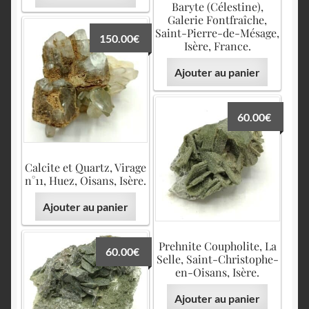
Baryte (Célestine),
Galerie Fontfraîche,
Saint-Pierre-de-Mésage,
150.00
€
Isère, France.
Ajouter au panier
60.00
€
Calcite et Quartz, Virage
n°11, Huez, Oisans, Isère.
Ajouter au panier
Prehnite Coupholite, La
60.00
€
Selle, Saint-Christophe-
en-Oisans, Isère.
Ajouter au panier