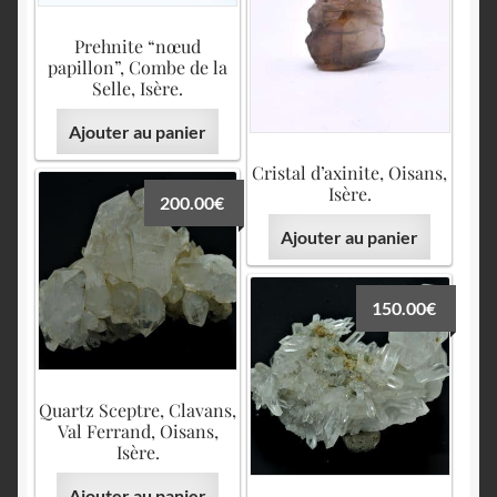
Prehnite “nœud
papillon”, Combe de la
Selle, Isère.
Ajouter au panier
Cristal d’axinite, Oisans,
Isère.
200.00
€
Ajouter au panier
150.00
€
Quartz Sceptre, Clavans,
Val Ferrand, Oisans,
Isère.
Ajouter au panier