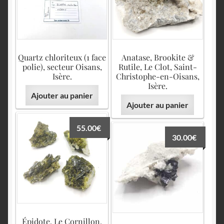
Quartz chloriteux (1 face
Anatase, Brookite &
polie), secteur Oisans,
Rutile, Le Clot, Saint-
Isère.
Christophe-en-Oisans,
Isère.
Ajouter au panier
Ajouter au panier
55.00
€
30.00
€
Épidote, Le Cornillon,