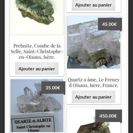
Ajouter au panier
45.00
€
Prehnite, Combe de la
Selle, Saint-Christophe-
en-Oisans, Isère.
Ajouter au panier
Quartz a âme, Le Freney
d Oisans, Isere, France.
35.00
€
Ajouter au panier
450.00
€