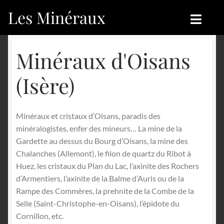
Les Minéraux
Aller
Aller
à
au
la
contenu
Accueil
Accueil
Minéraux d'Oisans
navigation
Catégories
Boutique
(Isère)
Nouveautés
Nouveautés
Minéraux et cristaux d’Oisans, paradis des
Achat
Blog
minéralogistes, enfer des mineurs… La mine de la
Gardette au dessus du Bourg d’Oisans, la mine des
Mon compte
Achat
Chalanches (Allemont), le filon de quartz du Ribot à
Huez, les cristaux du Plan du Lac, l’axinite des Rochers
Blog
Contactez-nous
d’Armentiers, l’axinite de la Balme d’Auris ou de la
Rampe des Commères, la prehnite de la Combe de la
Sites amis
Français
Selle (Saint-Christophe-en-Oisans), l’épidote du
Cornillon, etc.