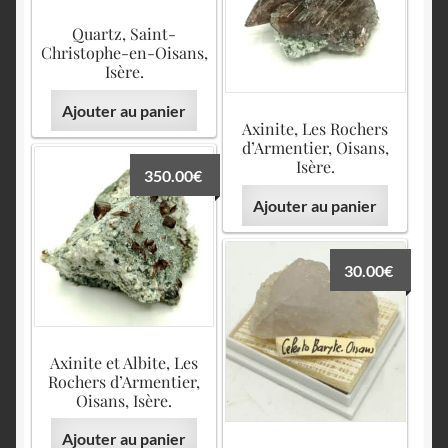
Quartz, Saint-
Christophe-en-Oisans,
Isère.
Ajouter au panier
Axinite, Les Rochers
d’Armentier, Oisans,
Isère.
350.00
€
Ajouter au panier
30.00
€
Axinite et Albite, Les
Rochers d’Armentier,
Oisans, Isère.
Ajouter au panier