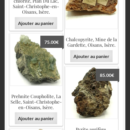
chlorite, Plan Du Lac,
Saint-Christophe-en-
Oisans, Isère.
Ajouter au panier
Chalcopyrite, Mine de la
75.00
€
Gardette, Oisans, Isère.
Ajouter au panier
85.00
€
Prehnite Coupholite, La
Selle, Saint-Christophe-
en-Oisans, Isère.
Ajouter au panier
Pyrite aurifère,