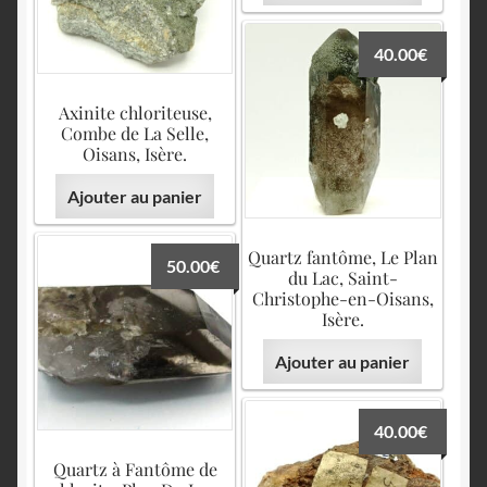
40.00
€
Axinite chloriteuse,
Combe de La Selle,
Oisans, Isère.
Ajouter au panier
Quartz fantôme, Le Plan
50.00
€
du Lac, Saint-
Christophe-en-Oisans,
Isère.
Ajouter au panier
40.00
€
Quartz à Fantôme de