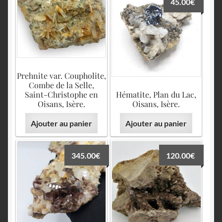
45.00
€
Prehnite var. Coupholite,
Combe de la Selle,
Saint-Christophe en
Hématite, Plan du Lac,
Oisans, Isère.
Oisans, Isère.
Ajouter au panier
Ajouter au panier
345.00
€
120.00
€