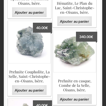
Oisans, Isère.
Hématite, Le Plan du
Lac, Saint-Christophe-
en-Oisans, Isère.
Ajouter au panier
Ajouter au panier
40.00
€
340.00
€
Prehnite Coupholite, La
Selle, Saint-Christophe-
en-Oisans, Isère.
Prehnite en casque,
Combe de la Selle,
Oisans, Isère.
Ajouter au panier
Ajouter au panier
40.00
€