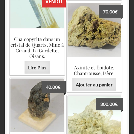
VENDU
70.00
€
Chalcopyrite dans un
cristal de Quartz, Mine à
Giraud, La Gardette,
Oisans.
Axinite et Épidote,
Lire Plus
Chamrousse, Isère.
Ajouter au panier
40.00
€
300.00
€