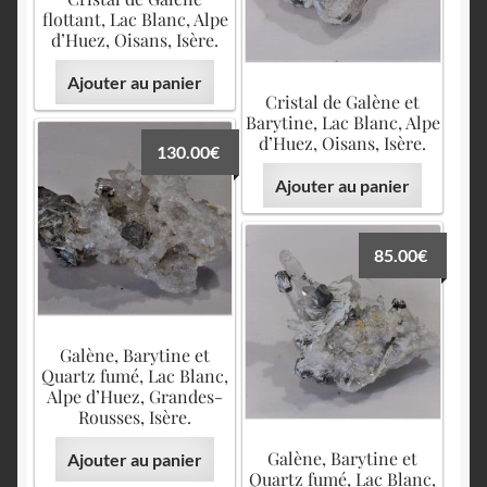
flottant, Lac Blanc, Alpe
d’Huez, Oisans, Isère.
Ajouter au panier
Cristal de Galène et
Barytine, Lac Blanc, Alpe
d’Huez, Oisans, Isère.
130.00
€
Ajouter au panier
85.00
€
Galène, Barytine et
Quartz fumé, Lac Blanc,
Alpe d’Huez, Grandes-
Rousses, Isère.
Galène, Barytine et
Ajouter au panier
Quartz fumé, Lac Blanc,