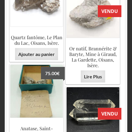
VENDU
Quartz fantôme, Le Plan
du Lac, Oisans, Isère.
Or natif, Brannérite &
Baryte, Mine à Giraud,
Ajouter au panier
La Gardette, Oisans,
Isère.
75.00
€
Lire Plus
VENDU
Anatase, Saint-