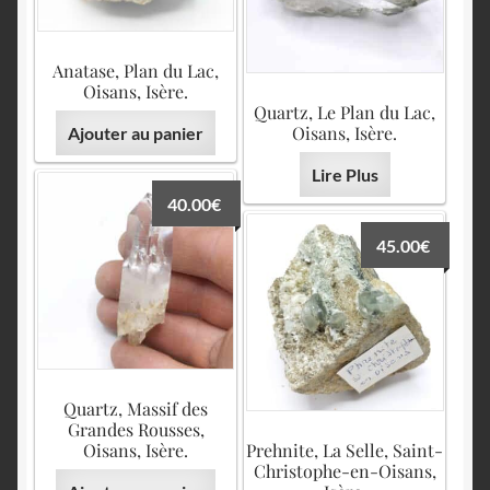
Anatase, Plan du Lac,
Oisans, Isère.
Quartz, Le Plan du Lac,
Oisans, Isère.
Ajouter au panier
Lire Plus
40.00
€
45.00
€
Quartz, Massif des
Grandes Rousses,
Oisans, Isère.
Prehnite, La Selle, Saint-
Christophe-en-Oisans,