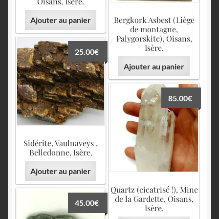
Oisans, Isère.
Bergkork Asbest (Liège
Ajouter au panier
de montagne,
Palygorskite), Oisans,
Isère.
25.00
€
Ajouter au panier
85.00
€
Sidérite, Vaulnaveys ,
Belledonne, Isère.
Ajouter au panier
Quartz (cicatrisé !), Mine
de la Gardette, Oisans,
45.00
€
Isère.