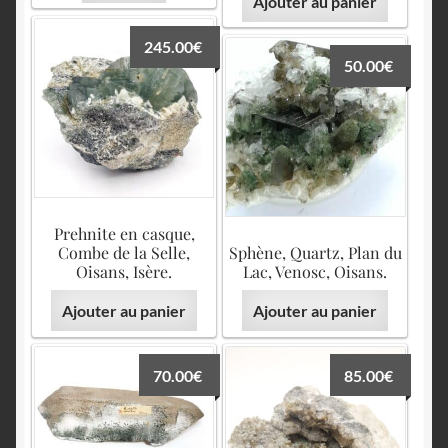
Ajouter au panier
245.00
€
50.00
€
Prehnite en casque,
Combe de la Selle,
Sphène, Quartz, Plan du
Oisans, Isère.
Lac, Venosc, Oisans.
Ajouter au panier
Ajouter au panier
70.00
€
85.00
€