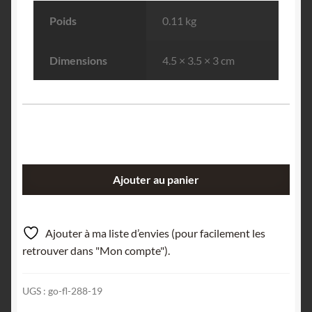
Poids
0.11 kg
Dimensions
4.5 × 3.5 × 3 cm
quantité
Ajouter au panier
de
Arsénopyrite
cuprifère,
Ajouter à ma liste d’envies (pour facilement les
La
retrouver dans "Mon compte").
Caunette,
Salsigne,
UGS :
go-fl-288-19
Aude.