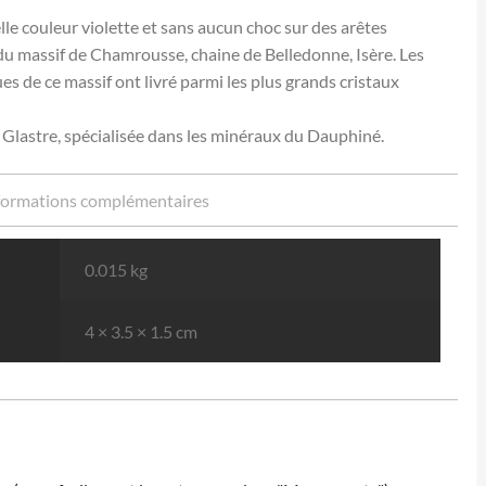
lle couleur violette et sans aucun choc sur des arêtes
du massif de Chamrousse, chaine de Belledonne, Isère. Les
es de ce massif ont livré parmi les plus grands cristaux
e Glastre, spécialisée dans les minéraux du Dauphiné.
formations complémentaires
0.015 kg
4 × 3.5 × 1.5 cm