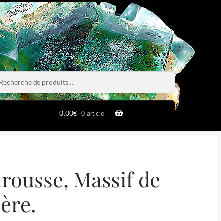
rche
rche
0.00
€
0 article
rousse, Massif de
ère.