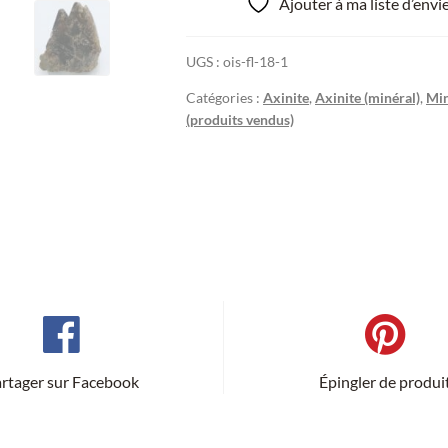
Ajouter à ma liste d’env
UGS :
ois-fl-18-1
Catégories :
Axinite
,
Axinite (minéral)
,
Min
(produits vendus)
rtager sur Facebook
Épingler de produi