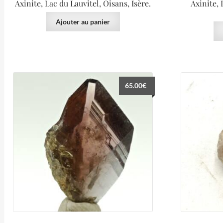
Axinite, Lac du Lauvitel, Oisans, Isère.
Axinite,
Ajouter au panier
65.00
€