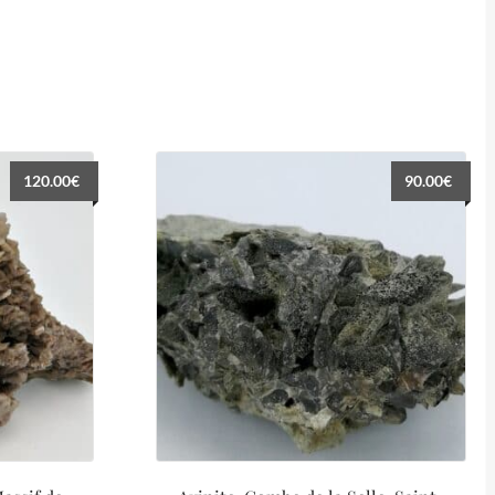
120.00
€
90.00
€