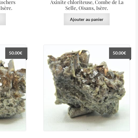
 Rochers
Axinite chloriteuse, Combe de La
Isère.
Selle, Oisans, Isère.
Ajouter au panier
50.00
€
50.00
€