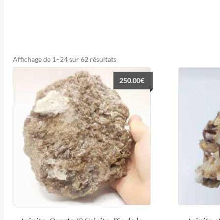
Trié
Affichage de 1–24 sur 62 résultats
du
250.00
€
plus
récent
au
plus
ancien