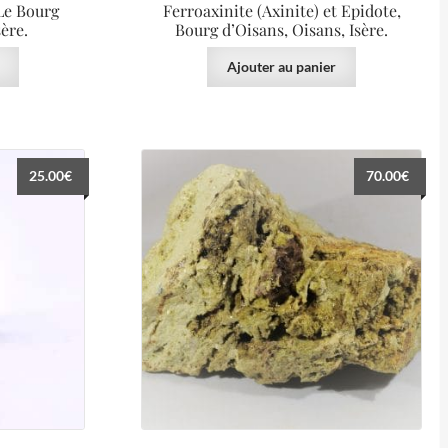
 Le Bourg
Ferroaxinite (Axinite) et Epidote,
ère.
Bourg d’Oisans, Oisans, Isère.
Ajouter au panier
25.00
€
70.00
€