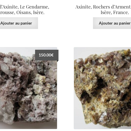
 d’Axinite, Le Gendarme,
Axinite, Rochers d’Armenti
ousse, Oisans, Isère.
Isère, France.
Ajouter au panier
Ajouter au panier
150.00
€