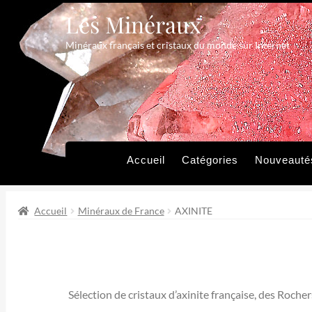
Les Minéraux
Aller
Aller
à
au
Minéraux français et cristaux du monde sur Internet
la
contenu
navigation
Accueil
Catégories
Nouveauté
Accueil
Minéraux de France
AXINITE
Sélection de cristaux d’axinite française, des Roch