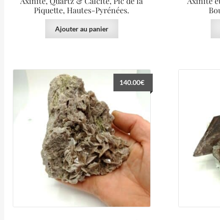
Axinite, Quartz & Calcite, Pic de la
Axinite e
Piquette, Hautes-Pyrénées.
Bou
Ajouter au panier
140.00
€