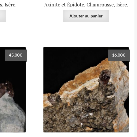
s, Isère.
Axinite et Épidote, Chamrousse, Isère.
Ajouter au panier
45.00
€
16.00
€