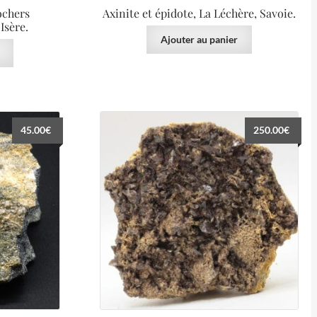
ochers
Axinite et épidote, La Léchère, Savoie.
Isère.
Ajouter au panier
45.00
€
250.00
€