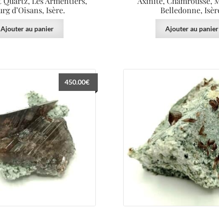
t Quartz, Les Armentiers,
Axinite, Chamrousse, M
rg d’Oisans, Isère.
Belledonne, Isèr
Ajouter au panier
Ajouter au panier
450.00
€