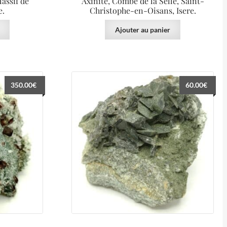
assif de
Axinite, Combe de la Selle, Saint-
e.
Christophe-en-Oisans, Isere.
Ajouter au panier
350.00
€
60.00
€