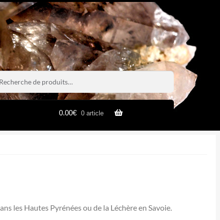
rche
rche
0.00
€
0 article
dans les Hautes Pyrénées ou de la Léchère en Savoie.