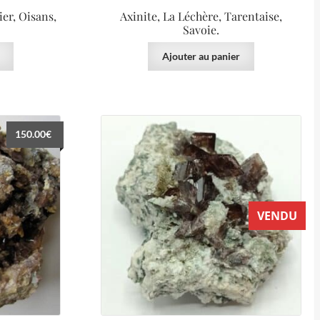
er, Oisans,
Axinite, La Léchère, Tarentaise,
Savoie.
Ajouter au panier
150.00
€
VENDU