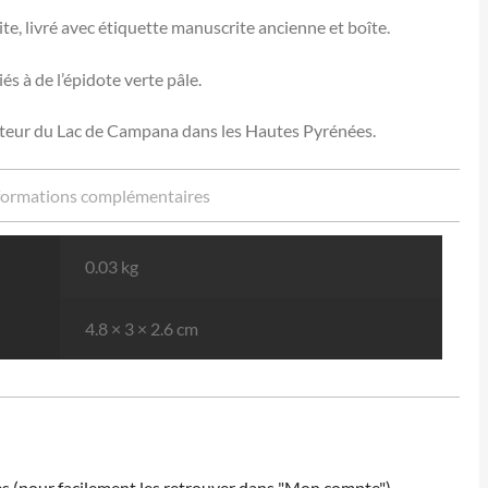
te, livré avec étiquette manuscrite ancienne et boîte.
iés à de l’épidote verte pâle.
teur du Lac de Campana dans les Hautes Pyrénées.
formations complémentaires
0.03 kg
4.8 × 3 × 2.6 cm
ies (pour facilement les retrouver dans "Mon compte").