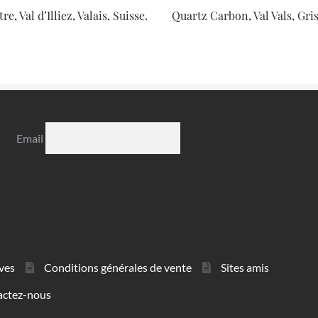
e, Val d’Illiez, Valais, Suisse.
Quartz Carbon, Val Vals, Gris
Email
ves
Conditions générales de vente
Sites amis
actez-nous