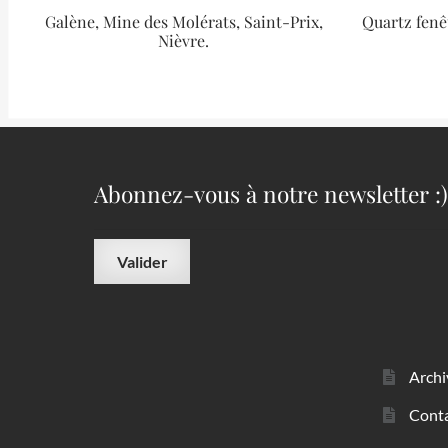
Galène, Mine des Molérats, Saint-Prix,
Quartz fenêtr
Nièvre.
Abonnez-vous à notre newsletter :)
Archi
Cont