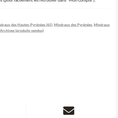
éraux des Hautes-Pyrénées (65)
,
Minéraux des Pyrénées
,
Minéraux
'Archives (produits vendus)