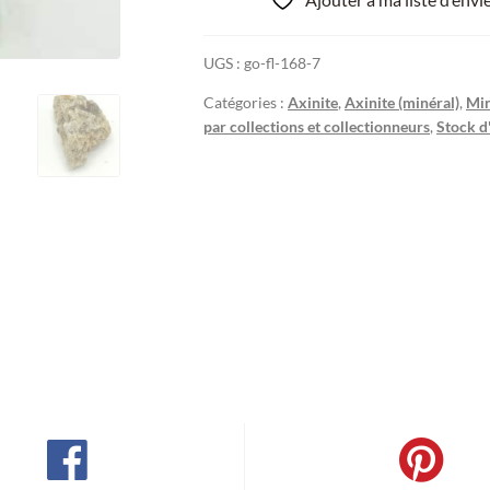
UGS :
go-fl-168-7
Catégories :
Axinite
,
Axinite (minéral)
,
Min
par collections et collectionneurs
,
Stock d