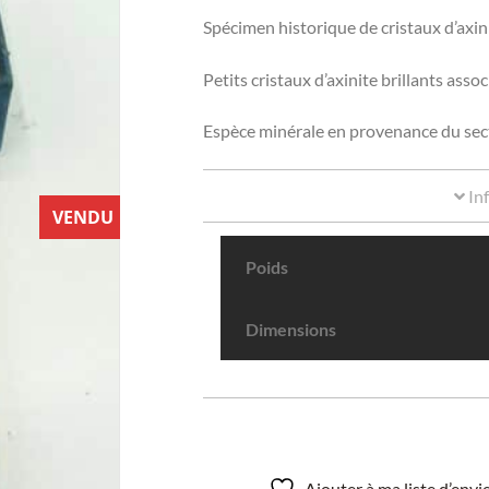
Spécimen historique de cristaux d’axini
Petits cristaux d’axinite brillants assoc
Espèce minérale en provenance du sec
In
VENDU
Poids
Dimensions
Ajouter à ma liste d’env