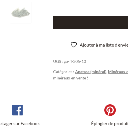
quantité
de
Anatase
sur
Ajouter à ma liste d’env
Albite,
Thusis,
UGS :
go-fl-305-10
Grisons,
Suisse.
Catégories :
Anatase (minéral)
,
Minéraux de
minéraux en vente !
rtager sur Facebook
Épingler de produi