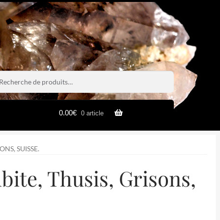
rche
rche
0.00
€
0 article
ONS, SUISSE.
bite, Thusis, Grisons,