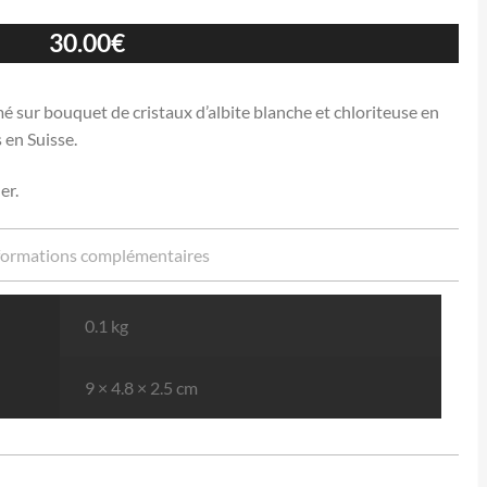
30.00
€
mé sur bouquet de cristaux d’albite blanche et chloriteuse en
 en Suisse.
er.
formations complémentaires
0.1 kg
9 × 4.8 × 2.5 cm