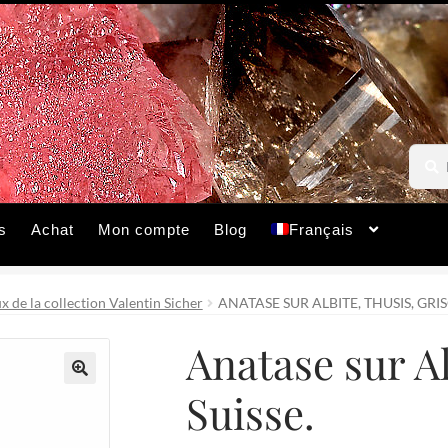
Reche
Reche
pour :
s
Achat
Mon compte
Blog
Français
 de la collection Valentin Sicher
ANATASE SUR ALBITE, THUSIS, GRIS
Anatase sur Al
Suisse.
🔍