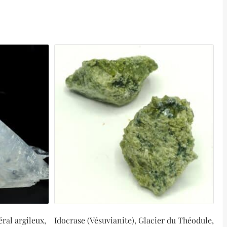
ral argileux,
Idocrase (Vésuvianite), Glacier du Théodule,