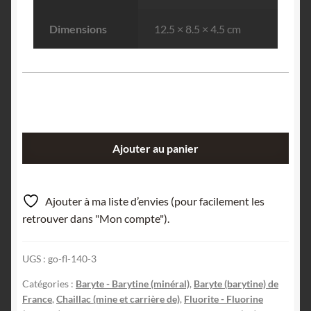
Dimensions
12.5 × 8.5 × 4.5 cm
quantité
Ajouter au panier
de
Baryte
(Barytine)
Ajouter à ma liste d’envies (pour facilement les
et
retrouver dans "Mon compte").
Fluorite
(Fluorine),
UGS :
go-fl-140-3
Chaillac,
Indre.
Catégories :
Baryte - Barytine (minéral)
,
Baryte (barytine) de
France
,
Chaillac (mine et carrière de)
,
Fluorite - Fluorine