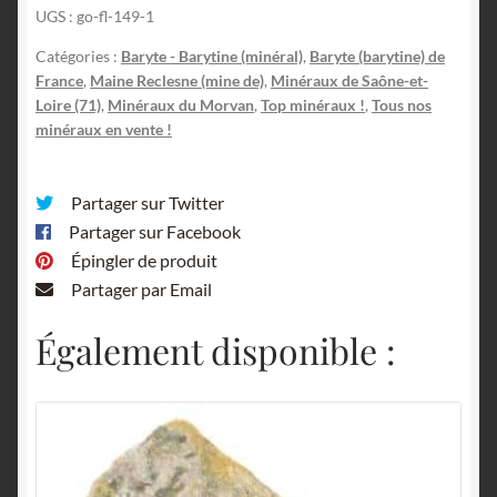
UGS :
go-fl-149-1
(Reclesne),
Saône-
Catégories :
Baryte - Barytine (minéral)
,
Baryte (barytine) de
et-
France
,
Maine Reclesne (mine de)
,
Minéraux de Saône-et-
Loire,
Loire (71)
,
Minéraux du Morvan
,
Top minéraux !
,
Tous nos
minéraux en vente !
Morvan.
Partager sur Twitter
Partager sur Facebook
Épingler de produit
Partager par Email
Également disponible :