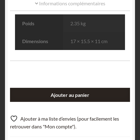
Informations complémentaires
Poids
2.35 kg
Dimensions
17 × 15.5 × 11 cm
quantité
Ajouter au panier
de
Baryte
(Barytine),
Ajouter à ma liste d’envies (pour facilement les
Mine
retrouver dans "Mon compte").
de
Maine