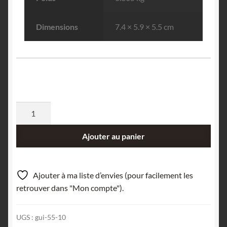
Dimensions
7.4 × 5.9 × 5.5 cm
quantité
de
Baryte
Ajouter au panier
en
sifflet,
Ribiers,
Ajouter à ma liste d’envies (pour facilement les
Val
retrouver dans "Mon compte").
Buëch-
Méouge,
UGS :
gui-55-10
Hautes-