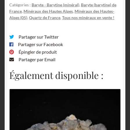
Alpes.
Catégories :
Baryte - Barytine (minéral)
,
Baryte (barytine) de
France
,
Minéraux des Hautes Alpes
,
Minéraux des Hautes-
Alpes (05)
,
Quartz de France
,
Tous nos minéraux en vente !
Partager sur Twitter
Partager sur Facebook
Épingler de produit
Partager par Email
Également disponible :