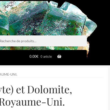
rche
rche
0.00
€
0 article
AUME-UNI.
te) et Dolomite,
 Royaume-Uni.