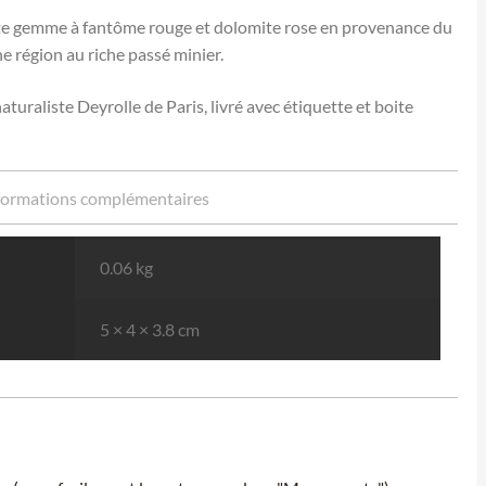
te gemme à fantôme rouge et dolomite rose en provenance du
région au riche passé minier.
turaliste Deyrolle de Paris, livré avec étiquette et boite
formations complémentaires
0.06 kg
5 × 4 × 3.8 cm