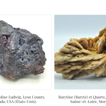
 Mine Ludwig, Lyon County,
Barytine (Baryte) et Quartz,
da, USA (États-Unis).
Saône-et-Loire, Mor