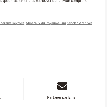
ies (pour facilement les retrouver dans "Mon compte").
néraux Deyrolle
,
Minéraux du Royaume-Uni
,
Stock d'Archives
t
Partager par Email