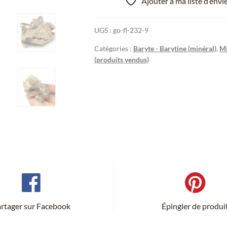
Ajouter à ma liste d’env
UGS :
go-fl-232-9
Catégories :
Baryte - Barytine (minéral)
,
Mi
(produits vendus)
rtager sur Facebook
Épingler de produi