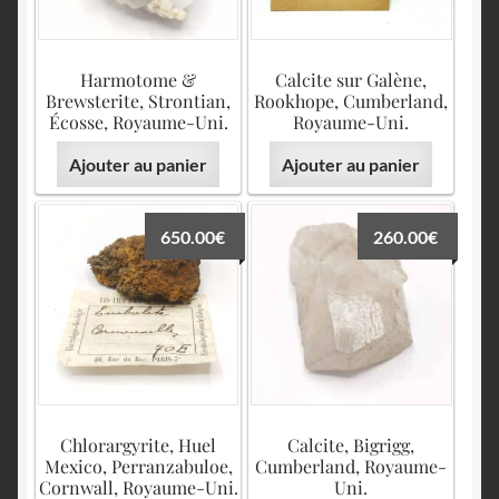
Harmotome &
Calcite sur Galène,
Brewsterite, Strontian,
Rookhope, Cumberland,
Écosse, Royaume-Uni.
Royaume-Uni.
Ajouter au panier
Ajouter au panier
650.00
€
260.00
€
Chlorargyrite, Huel
Calcite, Bigrigg,
Mexico, Perranzabuloe,
Cumberland, Royaume-
Cornwall, Royaume-Uni.
Uni.