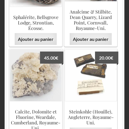
Analcime & Stilbite,
Sphalérite, Bellsgrove
Dean Quarry, Lizard
Lodge, Strontian,
Point, Cornwall,
Écosse.
Royaume-Uni.
Ajouter au panier
Ajouter au panier
45.00
€
20.00
€
Calcite, Dolomite et
Steinkohle (Houille),
Fluorine, Weardale,
Angleterre, Royaume-
Cumberland, Royaume-
Uni.
Uni.