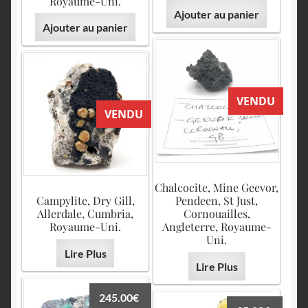
Royaume-Uni.
Ajouter au panier
Ajouter au panier
VENDU
VENDU
Chalcocite, Mine Geevor,
Campylite, Dry Gill,
Pendeen, St Just,
Allerdale, Cumbria,
Cornouailles,
Royaume-Uni.
Angleterre, Royaume-
Uni.
Lire Plus
Lire Plus
245.00
€