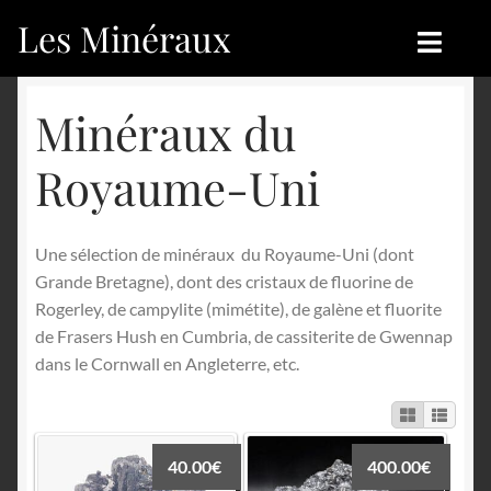
Les Minéraux
Aller
Aller
à
au
la
contenu
Accueil
Accueil
Minéraux du
navigation
Catégories
Boutique
Royaume-Uni
Nouveautés
Nouveautés
Une sélection de minéraux du Royaume-Uni (dont
Achat
Blog
Grande Bretagne), dont des cristaux de fluorine de
Rogerley, de campylite (mimétite), de galène et fluorite
Mon compte
Achat
de Frasers Hush en Cumbria, de cassiterite de Gwennap
dans le Cornwall en Angleterre, etc.
Blog
Contactez-nous
Sites amis
Français
2200.00
2000.00
130.00
150.00
120.00
195.00
220.00
220.00
200.00
40.00
25.00
40.00
40.00
25.00
20.00
85.00
45.00
25.00
50.00
30.00
50.00
60.00
€
€
€
€
€
€
€
€
€
€
€
€
€
€
€
€
€
€
€
€
€
€
400.00
€