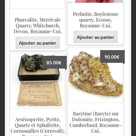
Prehnite, Boylestone
Phurcalite, Merrivale
quarry, Ecosse,
Quarry, Whitchurch,
Royaume-Uni.
Devon, Royaume-Uni.
Ajouter au panier
Ajouter au panier
90.00
€
85.00
€
Barytine (Baryte) sur
Arsénopyrite, Pyrite,
Dolomite, Frizington,
Quartz et Sphalérite,
Cumberland, Royaume-
Cornouailles (Cornwall),
Uni.