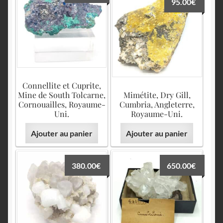
95.00
€
Connellite et Cuprite,
Mine de South Tolcarne,
Mimétite, Dry Gill,
Cornouailles, Royaume-
Cumbria, Angleterre,
Uni.
Royaume-Uni.
Ajouter au panier
Ajouter au panier
380.00
€
650.00
€