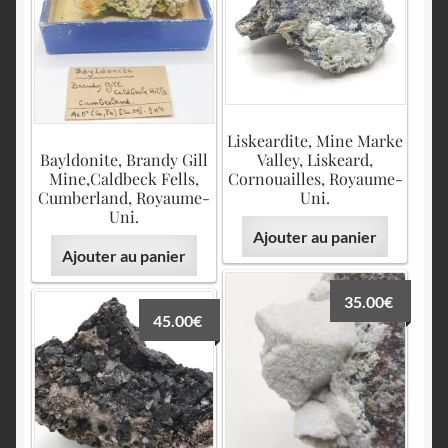
Liskeardite, Mine Marke
Bayldonite, Brandy Gill
Valley, Liskeard,
Mine,Caldbeck Fells,
Cornouailles, Royaume-
Cumberland, Royaume-
Uni.
Uni.
Ajouter au panier
Ajouter au panier
35.00
€
45.00
€