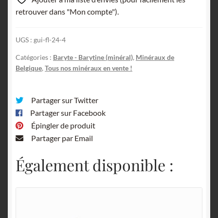
près
retrouver dans "Mon compte").
de
Chimay,
UGS :
gui-fl-24-4
Belgique.
Catégories :
Baryte - Barytine (minéral)
,
Minéraux de
Belgique
,
Tous nos minéraux en vente !
Partager sur Twitter
Partager sur Facebook
Épingler de produit
Partager par Email
Également disponible :