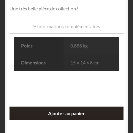
Une très belle pièce de collection !
Informations complémentaires
Poids
0.888 kg
Dimensions
15 × 14 × 8 cm
quantité
Ajouter au panier
de
Quartz
fumé