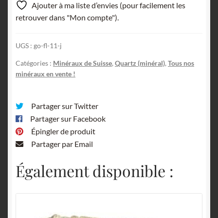
Ajouter à ma liste d’envies (pour facilement les
et
retrouver dans "Mon compte").
Adulaire,
Glacier
UGS :
go-fl-11-j
Giuv,
Rueras,
Catégories :
Minéraux de Suisse
,
Quartz (minéral)
,
Tous nos
Tujetsch,
minéraux en vente !
Suisse.
Partager sur Twitter
Partager sur Facebook
Épingler de produit
Partager par Email
Également disponible :