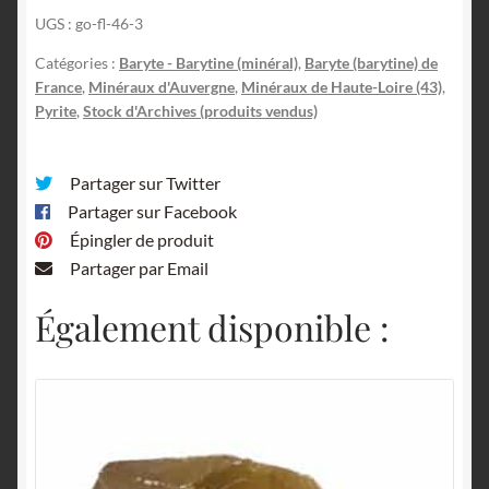
UGS :
go-fl-46-3
Catégories :
Baryte - Barytine (minéral)
,
Baryte (barytine) de
France
,
Minéraux d'Auvergne
,
Minéraux de Haute-Loire (43)
,
Pyrite
,
Stock d'Archives (produits vendus)
Partager sur Twitter
Partager sur Facebook
Épingler de produit
Partager par Email
Également disponible :