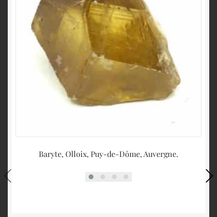
Baryte, Olloix, Puy-de-Dôme, Auvergne.
Qu