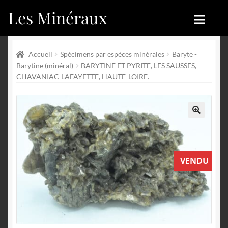
Les Minéraux
Aller
Aller
à
au
la
contenu
Accueil
Accueil
navigation
Accueil
Spécimens par espèces minérales
Baryte -
Barytine (minéral)
BARYTINE ET PYRITE, LES SAUSSES,
Catégories
Boutique
CHAVANIAC-LAFAYETTE, HAUTE-LOIRE.
Nouveautés
Nouveautés
Achat
Blog
🔍
Mon compte
Achat
VENDU
Blog
Contactez-nous
Sites amis
Français