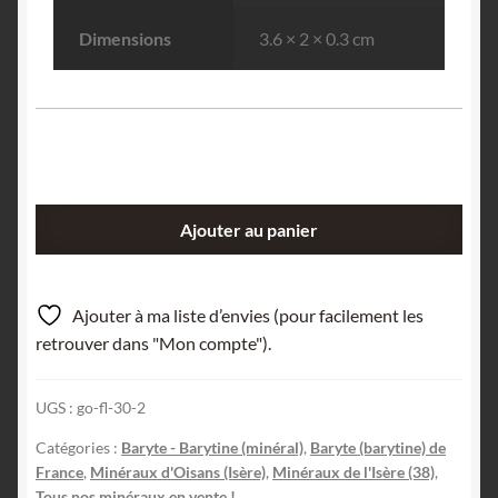
Dimensions
3.6 × 2 × 0.3 cm
quantité
Ajouter au panier
de
Lamelle
de
Ajouter à ma liste d’envies (pour facilement les
Barytine,
retrouver dans "Mon compte").
Lac
Besson,
UGS :
go-fl-30-2
Alpe
d’Huez,
Catégories :
Baryte - Barytine (minéral)
,
Baryte (barytine) de
Oisans,
France
,
Minéraux d'Oisans (Isère)
,
Minéraux de l'Isère (38)
,
Isère.
Tous nos minéraux en vente !