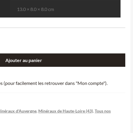
13.0 × 8.0 × 8.0 cm
Ajouter au panier
ies (pour facilement les retrouver dans "Mon compte").
inéraux d'Auvergne
,
Minéraux de Haute-Loire (43)
,
Tous nos