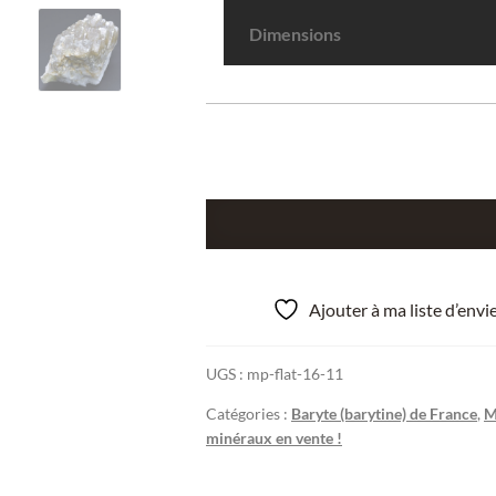
Dimensions
quantité
de
Barytine
sur
Ajouter à ma liste d’env
quartz,
mine
UGS :
mp-flat-16-11
des
Sausses,
Catégories :
Baryte (barytine) de France
,
M
Chavaniac-
minéraux en vente !
Lafayette,
Haute-