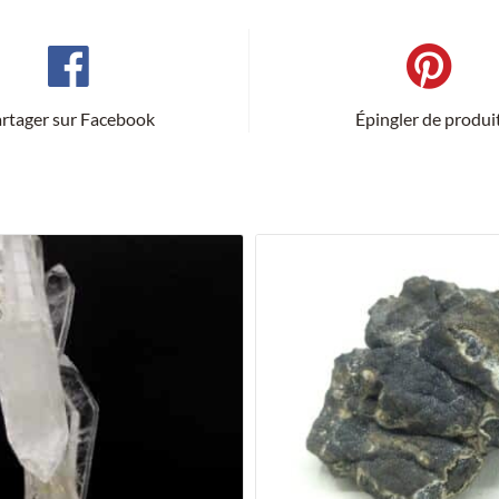
Loire.
rtager sur Facebook
Épingler de produi