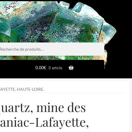
rche
rche
0.00
€
0 article
AYETTE, HAUTE-LOIRE.
quartz, mine des
aniac-Lafayette,