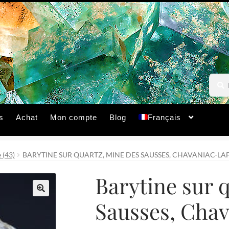
Reche
Reche
pour :
s
Achat
Mon compte
Blog
Français
 (43)
BARYTINE SUR QUARTZ, MINE DES SAUSSES, CHAVANIAC-LAF
Barytine sur 
Sausses, Chav
🔍