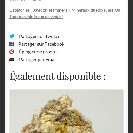
Cumberland,
Royaume-
Catégories :
Bayldonite (minéral)
,
Minéraux du Royaume-Uni
,
Uni.
Tous nos minéraux en vente !
Partager sur Twitter
Partager sur Facebook
Épingler de produit
Partager par Email
Également disponible :