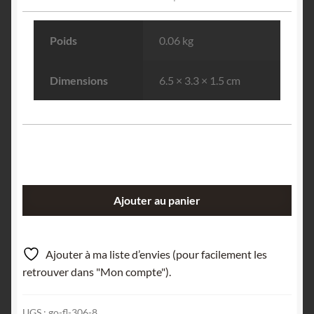
Poids
0.06 kg
Dimensions
6.5 × 3.3 × 1.5 cm
quantité
Ajouter au panier
de
Bayldonite,
Brandy
Ajouter à ma liste d’envies (pour facilement les
Gill
retrouver dans "Mon compte").
Mine,Caldbeck
Fells,
UGS :
go-fl-306-8