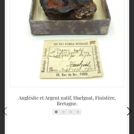
Anglésite et Argent natif, Huelgoat, Finistère,
S
Bretagne.