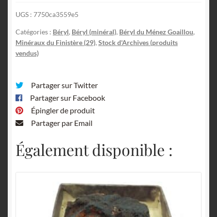
UGS :
7750ca3559e5
Catégories :
Béryl
,
Béryl (minéral)
,
Béryl du Ménez Goaillou
,
Minéraux du Finistère (29)
,
Stock d'Archives (produits
vendus)
Partager sur Twitter
Partager sur Facebook
Épingler de produit
Partager par Email
Également disponible :