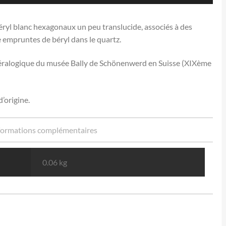
yl blanc hexagonaux un peu translucide, associés à des
 empruntes de béryl dans le quartz.
inéralogique du musée Bally de Schönenwerd en Suisse (XIXème
d’origine.
formations complémentaires
0.06 kg