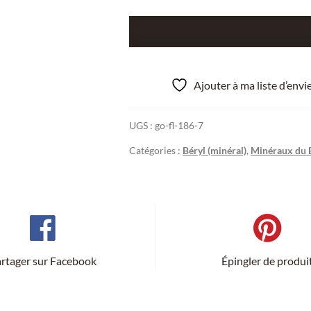
quantité
de
Beryll
(Béryl),
Ajouter à ma liste d’env
Ex
Musée
UGS :
go-fl-186-7
Bally.
Catégories :
Béryl (minéral)
,
Minéraux du 
rtager sur Facebook
Épingler de produi