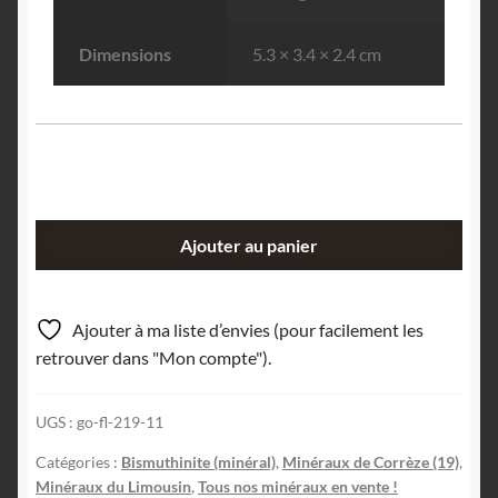
Dimensions
5.3 × 3.4 × 2.4 cm
quantité
Ajouter au panier
de
Bismuthinite
et
Ajouter à ma liste d’envies (pour facilement les
Pinite,
retrouver dans "Mon compte").
Meymac,
Corrèze,
UGS :
go-fl-219-11
Aquitaine,
France.
Catégories :
Bismuthinite (minéral)
,
Minéraux de Corrèze (19)
,
Minéraux du Limousin
,
Tous nos minéraux en vente !