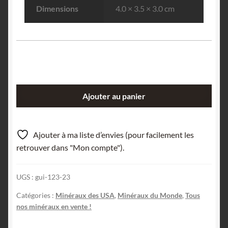
Dimensions
4.0 × 3.5 × 3.0 cm
quantité
Ajouter au panier
de
Bixbyite,
Thomas
Ajouter à ma liste d’envies (pour facilement les
Range,
retrouver dans "Mon compte").
comté
de
UGS :
gui-123-23
Juab,
Utah,
Catégories :
Minéraux des USA
,
Minéraux du Monde
,
Tous
États-
nos minéraux en vente !
Unis.