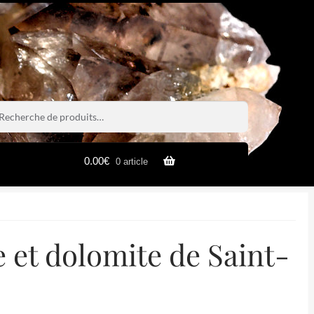
rche
rche
0.00
€
0 article
e et dolomite de Saint-