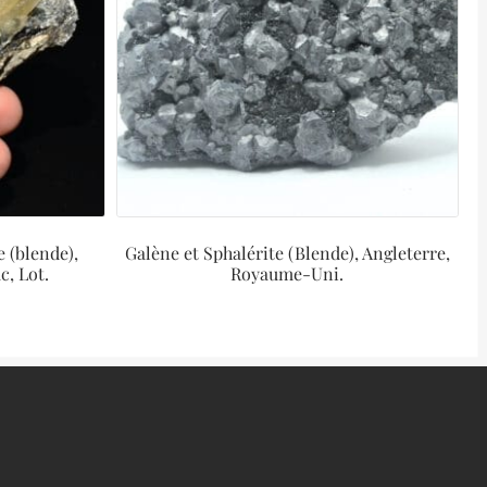
e (blende),
Galène et Sphalérite (Blende), Angleterre,
c, Lot.
Royaume-Uni.