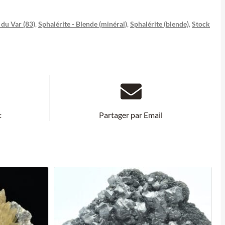
du Var (83)
,
Sphalérite - Blende (minéral)
,
Sphalérite (blende)
,
Stock
t
Partager par Email