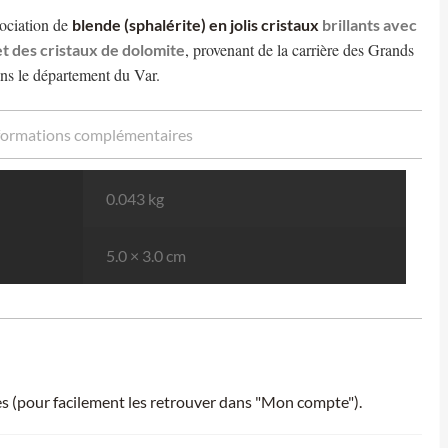
sociation de
blende (sphalérite) en jolis cristaux
brillants avec
, provenant de la carrière des Grands
t des cristaux de dolomite
ans le département du Var.
formations complémentaires
0.043 kg
5.0 × 3.0 cm
ies (pour facilement les retrouver dans "Mon compte").