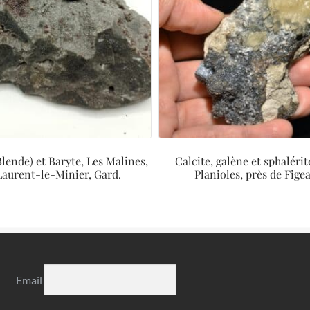
Blende) et Baryte, Les Malines,
Calcite, galène et sphalérit
Laurent-le-Minier, Gard.
Planioles, près de Figea
Email