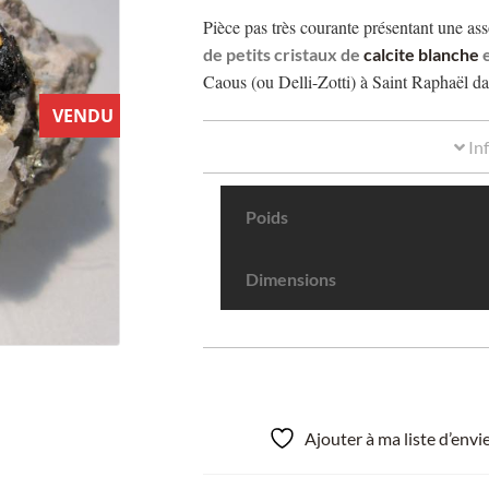
Pièce pas très courante présentant une as
de petits cristaux de
calcite blanche
e
Caous (ou Delli-Zotti) à Saint Raphaël d
VENDU
In
Poids
Dimensions
Ajouter à ma liste d’env